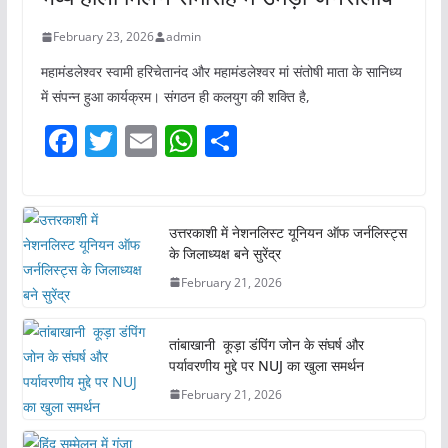
February 23, 2026
admin
महामंडलेश्वर स्वामी हरिचेतानंद और महामंडलेश्वर मां संतोषी माता के सानिध्य
में संपन्न हुआ कार्यक्रम। संगठन ही कलयुग की शक्ति है,
F
T
E
W
S
a
w
m
h
h
c
itt
ai
at
ar
e
er
l
s
e
उत्तरकाशी में नेशनलिस्ट यूनियन ऑफ जर्नलिस्ट्स
के जिलाध्यक्ष बने सुरेंद्र
b
A
February 21, 2026
o
p
o
p
तांबाखानी कूड़ा डंपिंग जोन के संघर्ष और
k
पर्यावरणीय मुद्दे पर NUJ का खुला समर्थन
February 21, 2026