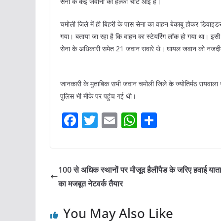
सेना के कई जवानों को हल्की चोटें आई है।
चमोली जिले में ही बिहरी के पास सेना का वाहन बेकाबू होकर डिवाइ
गया। बताया जा रहा है कि वाहन का स्टेयरिंग लॉक हो गया था। इसी
सेना के अधिकारी समेत 21 जवान सवारे थे। घायल जवान को नजदीकी स्
जानकारी के मुताबिक सभी जवान चमोली जिले के ज्योतिर्मठ रायवाला
पुलिस भी मौके पर पहुंच गई थी।
F
T
E
W
S
a
w
m
h
h
c
itt
ai
at
ar
e
er
l
s
e
100 से अधिक स्थानों पर मौजूद हैलीपैड के जरिए हवाई यात
b
A
का मजबूत नेटवर्क तैयार
o
p
You May Also Like
o
p