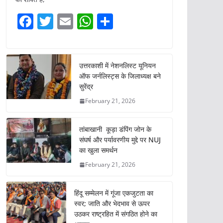
F
T
E
W
S
a
w
m
h
h
c
itt
ai
at
ar
e
er
l
s
e
उत्तरकाशी में नेशनलिस्ट यूनियन
ऑफ जर्नलिस्ट्स के जिलाध्यक्ष बने
b
A
सुरेंद्र
o
p
February 21, 2026
o
p
k
तांबाखानी कूड़ा डंपिंग जोन के
संघर्ष और पर्यावरणीय मुद्दे पर NUJ
का खुला समर्थन
February 21, 2026
हिंदू सम्मेलन में गूंजा एकजुटता का
स्वर; जाति और भेदभाव से ऊपर
उठकर राष्ट्रहित में संगठित होने का