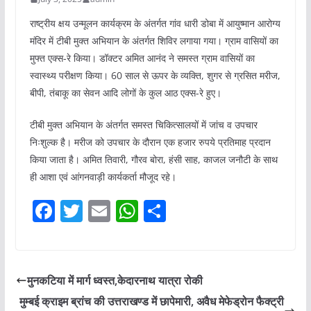
राष्ट्रीय क्षय उन्मूलन कार्यक्रम के अंतर्गत गांव धारी डोबा में आयुष्मान आरोग्य
मंदिर में टीबी मुक्त अभियान के अंतर्गत शिविर लगाया गया। ग्राम वासियों का
मुफ्त एक्स-रे किया। डॉक्टर अमित आनंद ने समस्त ग्राम वासियों का
स्वास्थ्य परीक्षण किया। 60 साल से ऊपर के व्यक्ति, शुगर से ग्रसित मरीज,
बीपी, तंबाकू का सेवन आदि लोगों के कुल आठ एक्स-रे हुए।
टीबी मुक्त अभियान के अंतर्गत समस्त चिकित्सालयों में जांच व उपचार
निःशुल्क है। मरीज को उपचार के दौरान एक हजार रुपये प्रतिमाह प्रदान
किया जाता है। अमित तिवारी, गौरव बोरा, हंसी साह, काजल जनौटी के साथ
ही आशा एवं आंगनवाड़ी कार्यकर्ता मौजूद रहे।
F
T
E
W
S
a
w
m
h
h
c
itt
ai
at
ar
e
er
l
s
e
मुनकटिया में मार्ग ध्वस्त,केदारनाथ यात्रा रोकी
b
A
मुम्बई क्राइम ब्रांच की उत्तराखण्ड में छापेमारी, अवैध मेफेड्रोन फैक्ट्री