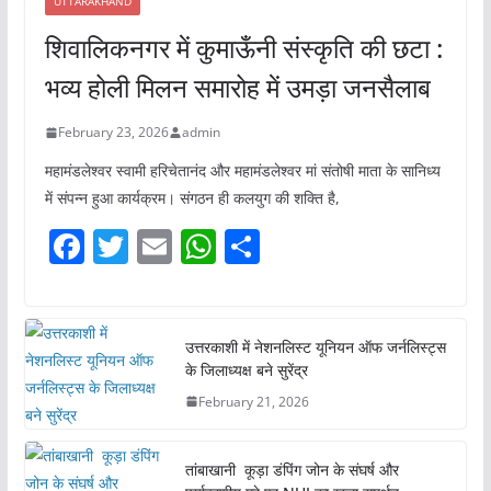
UTTARAKHAND
शिवालिकनगर में कुमाऊँनी संस्कृति की छटा :
भव्य होली मिलन समारोह में उमड़ा जनसैलाब
February 23, 2026
admin
महामंडलेश्वर स्वामी हरिचेतानंद और महामंडलेश्वर मां संतोषी माता के सानिध्य
में संपन्न हुआ कार्यक्रम। संगठन ही कलयुग की शक्ति है,
F
T
E
W
S
a
w
m
h
h
c
itt
ai
at
ar
e
er
l
s
e
उत्तरकाशी में नेशनलिस्ट यूनियन ऑफ जर्नलिस्ट्स
के जिलाध्यक्ष बने सुरेंद्र
b
A
February 21, 2026
o
p
o
p
तांबाखानी कूड़ा डंपिंग जोन के संघर्ष और