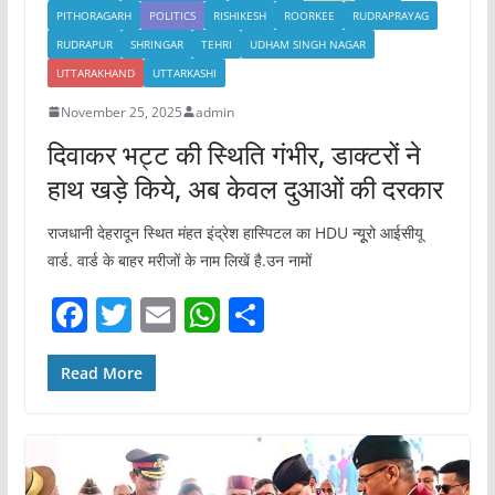
PITHORAGARH
POLITICS
RISHIKESH
ROORKEE
RUDRAPRAYAG
RUDRAPUR
SHRINGAR
TEHRI
UDHAM SINGH NAGAR
UTTARAKHAND
UTTARKASHI
November 25, 2025
admin
दिवाकर भट्ट की स्थिति गंभीर, डाक्टरों ने
हाथ खड़े किये, अब केवल दुआओं की दरकार
राजधानी देहरादून स्थित मंहत इंद्रेश हास्पिटल का HDU न्यूूरो आईसीयू
वार्ड. वार्ड के बाहर मरीजों के नाम लिखें है.उन नामों
F
T
E
W
S
a
w
m
h
h
c
itt
ai
at
ar
Read More
e
er
l
s
e
b
A
o
p