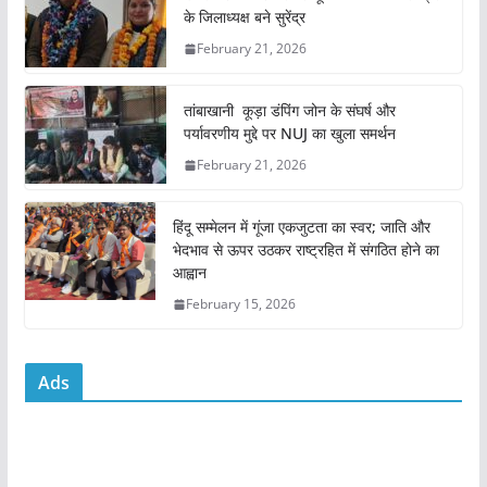
e
er
l
s
e
के जिलाध्यक्ष बने सुरेंद्र
b
A
February 21, 2026
o
p
o
p
तांबाखानी कूड़ा डंपिंग जोन के संघर्ष और
k
पर्यावरणीय मुद्दे पर NUJ का खुला समर्थन
February 21, 2026
हिंदू सम्मेलन में गूंजा एकजुटता का स्वर; जाति और
भेदभाव से ऊपर उठकर राष्ट्रहित में संगठित होने का
आह्वान
February 15, 2026
Ads