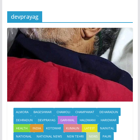
devprayag
ALMORA
BAGESHWAR
CHAMOLI
CHAMPAWAT
DEHARADUN
DEHRADUN
DEVPRAYAG
GARHWAL
HALDWANI
HARIDWAR
HEALTH
INDIA
KOTDWAR
KUMAUN
LATEST
NAINITAL
NATIONAL
NATIONAL NEWS
NEW TEHRI
NEWS
PAURI