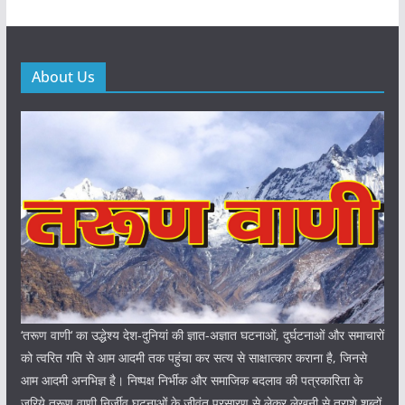
About Us
‘तरूण वाणी‘ का उद्धेश्य देश-दुनियां की ज्ञात-अज्ञात घटनाओं, दुर्घटनाओं और समाचारों
को त्वरित गति से आम आदमी तक पहुंचा कर सत्य से साक्षात्कार कराना है, जिनसे
आम आदमी अनभिज्ञ है। निष्पक्ष निर्भीक और समाजिक बदलाव की पत्रकारिता के
जरिये तरूण वाणी निर्जीव घटनाओं के जीवंत प्रसारण से लेकर लेखनी से तराशे शब्दों