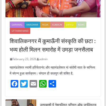
GARHWAL
HARIDWAR
INDIA
KUMAUN
LATEST
NEWS
UTTARAKHAND
शिवालिकनगर में कुमाऊँनी संस्कृति की छटा :
भव्य होली मिलन समारोह में उमड़ा जनसैलाब
February 23, 2026
admin
महामंडलेश्वर स्वामी हरिचेतानंद और महामंडलेश्वर मां संतोषी माता के सानिध्य
में संपन्न हुआ कार्यक्रम। संगठन ही कलयुग की शक्ति है,
F
T
E
W
S
a
w
m
h
h
c
itt
ai
at
ar
उत्तरकाशी में नेशनलिस्ट यूनियन ऑफ जर्नलिस्ट्स