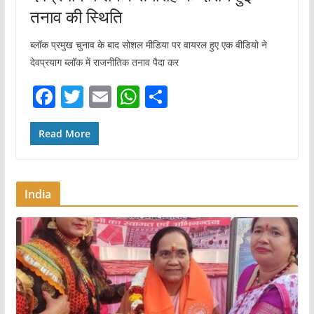
तनाव की स्थिति
ब्लॉक प्रमुख चुनाव के बाद सोशल मीडिया पर वायरल हुए एक वीडियो ने
देवप्रयाग ब्लॉक में राजनीतिक तनाव पैदा कर
F
T
E
W
S
a
w
m
h
h
c
itt
ai
at
ar
Read More
e
er
l
s
e
b
A
India
o
p
o
p
k