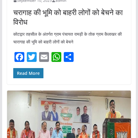
September 10, 2025
admin
चरागाह की भूमि को बाहरी लोगों को बेचने का
विरोध
कोटद्वार तहसील के अंतर्गत ग्राम पंचायत रामड़ी के तोक ग्राम कैलाखर की
चारागाह की भूमि को बाहरी लोगों को बेचने
F
T
E
W
S
a
w
m
h
h
c
itt
ai
at
ar
Read More
e
er
l
s
e
b
A
o
p
o
p
k