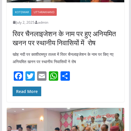
KOTDWAR
UTTARAKHAND
July 2, 2025
admin
रिवर चैनलाइजेशन के नाम पर हुए अनियमित
खनन पर स्थानीय निवासियों में रोष
खोह नदी पर काशीरामपुर तल्ला में रिवर चैनलाइजेशन के नाम पर किए गए
अनियमित खनन पर स्थानीय निवासियों ने रोष
F
T
E
W
S
a
w
m
h
h
c
itt
ai
at
ar
Read More
e
er
l
s
e
b
A
o
p