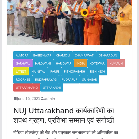
o
p
k
ALMORA
BAGESHWAR
CHAMOLI
CHAMPAWAT
DEHARADUN
GARHWAL
HALDWANI
HARIDWAR
INDIA
KOTDWAR
KUMAUN
LATEST
NAINITAL
PAURI
PITHORAGARH
RISHIKESH
ROORKEE
RUDRAPRAYAG
RUDRAPUR
SRINAGAR
UTTARAKHAND
UTTARKASHI
June 16, 2025
admin
NUJ Uttarakhand कार्यकारिणी का
शपथ ग्रहण, प्रतिभा सम्मान एवं संगोष्ठी
मीडिया लोकतंत्र की रीढ़ और पत्रकार जनभावनाओं की अभिव्यक्ति का