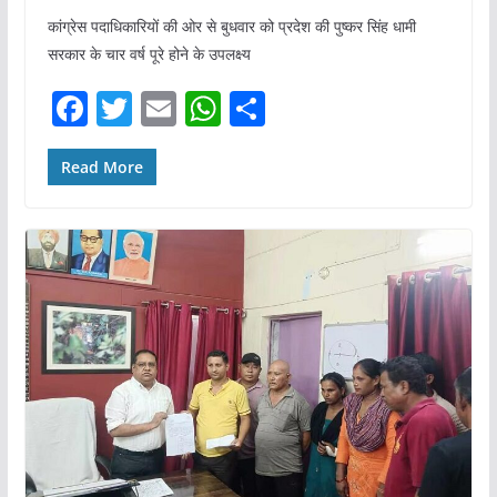
कांग्रेस पदाधिकारियों की ओर से बुधवार को प्रदेश की पुष्कर सिंह धामी
सरकार के चार वर्ष पूरे होने के उपलक्ष्य
F
T
E
W
S
a
w
m
h
h
c
itt
ai
at
ar
Read More
e
er
l
s
e
b
A
o
p
o
p
k