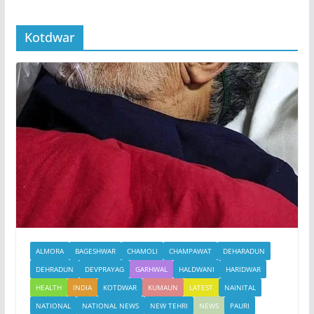
Kotdwar
ALMORA
BAGESHWAR
CHAMOLI
CHAMPAWAT
DEHARADUN
DEHRADUN
DEVPRAYAG
GARHWAL
HALDWANI
HARIDWAR
HEALTH
INDIA
KOTDWAR
KUMAUN
LATEST
NAINITAL
NATIONAL
NATIONAL NEWS
NEW TEHRI
NEWS
PAURI