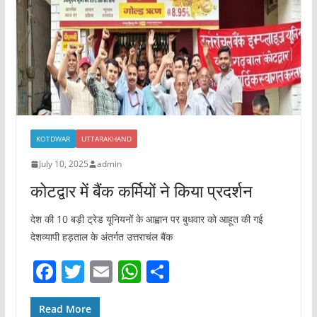
k
KOTDWAR
UTTARAKHAND
July 10, 2025
admin
कोटद्वार में बैंक कर्मियों ने किया प्रदर्शन
देश की 10 बड़ी ट्रेड यूनियनों के आह्वान पर बुधवार को आहूत की गई
देशव्यापी हड़ताल के अंतर्गत उत्तराचंल बैंक
F
T
E
W
S
a
w
m
h
h
c
itt
ai
at
ar
Read More