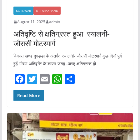
KOTDWAR
UTTARAKHAND
August 11, 2025
admin
अतिवृष्टि से क्षतिग्रस्त हुआ स्यालनी-
जौरासी मोटरमार्ग
विकास खण्ड दुगड्डा के अंतर्गत स्यालनी- जौरासी मोटरमार्ग कुछ दिनों पूर्व
हुई भीषण अतिवृष्टि के कारण जगह -जगह क्षतिग्रस्त हो
F
T
E
W
S
a
w
m
h
h
c
itt
ai
at
ar
Read More
e
er
l
s
e
b
A
o
p
o
p