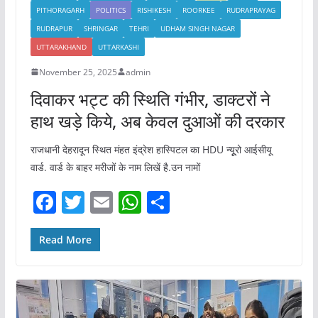
PITHORAGARH
POLITICS
RISHIKESH
ROORKEE
RUDRAPRAYAG
RUDRAPUR
SHRINGAR
TEHRI
UDHAM SINGH NAGAR
UTTARAKHAND
UTTARKASHI
November 25, 2025
admin
दिवाकर भट्ट की स्थिति गंभीर, डाक्टरों ने
हाथ खड़े किये, अब केवल दुआओं की दरकार
राजधानी देहरादून स्थित मंहत इंद्रेश हास्पिटल का HDU न्यूूरो आईसीयू
वार्ड. वार्ड के बाहर मरीजों के नाम लिखें है.उन नामों
F
T
E
W
S
a
w
m
h
h
c
itt
ai
at
ar
Read More
e
er
l
s
e
b
A
o
p