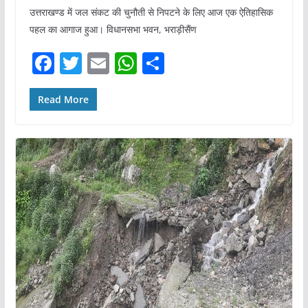
उत्तराखण्ड में जल संकट की चुनौती से निपटने के लिए आज एक ऐतिहासिक
पहल का आगाज हुआ। विधानसभा भवन, भराड़ीसैंण
F
T
E
W
S
a
w
m
h
h
c
itt
ai
at
ar
Read More
e
er
l
s
e
b
A
o
p
o
p
k