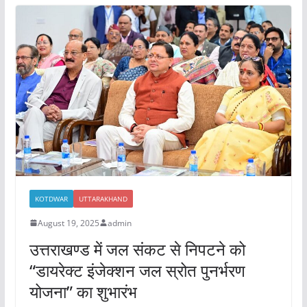
b
A
o
p
o
p
k
KOTDWAR
UTTARAKHAND
August 19, 2025
admin
उत्तराखण्ड में जल संकट से निपटने को
“डायरेक्ट इंजेक्शन जल स्रोत पुनर्भरण
योजना” का शुभारंभ