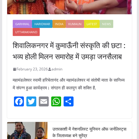
GARHWAL
HARIDWAR
INDIA
KUMAUN
LATEST
NEWS
UTTARAKHAND
शिवालिकनगर में कुमाऊँनी संस्कृति की छटा :
भव्य होली मिलन समारोह में उमड़ा जनसैलाब
February 23, 2026
admin
महामंडलेश्वर स्वामी हरिचेतानंद और महामंडलेश्वर मां संतोषी माता के सानिध्य
में संपन्न हुआ कार्यक्रम। संगठन ही कलयुग की शक्ति है,
F
T
E
W
S
a
w
m
h
h
c
itt
ai
at
ar
e
er
l
s
e
उत्तरकाशी में नेशनलिस्ट यूनियन ऑफ जर्नलिस्ट्स
के जिलाध्यक्ष बने सुरेंद्र