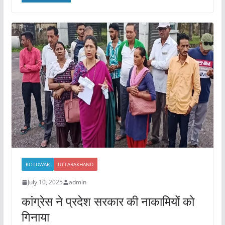
e
er
l
s
e
b
A
o
p
o
p
k
KOTDWAR
UTTARAKHAND
July 10, 2025
admin
कांग्रेस ने प्रदेश सरकार की नाकामियों को
गिनाया