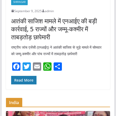
SHRINGAR
o
p
September 9, 2025
admin
k
आतंकी साजिश मामले में एनआईए की बड़ी
कार्रवाई, 5 राज्यों और जम्मू-कश्मीर में
ताबड़तोड़ छापेमारी
राष्ट्रीय जांच एजेंसी (एनआईए) ने आतंकी साजिश से जुड़े मामले में सोमवार
को जम्मू-कश्मीर और पांच राज्यों में ताबड़तोड़ छापेमारी
F
T
E
W
S
a
w
m
h
h
c
itt
ai
at
ar
Read More
e
er
l
s
e
b
A
India
o
p