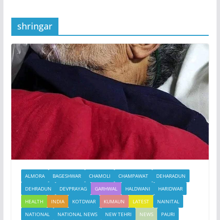
shringar
ALMORA
BAGESHWAR
CHAMOLI
CHAMPAWAT
DEHARADUN
DEHRADUN
DEVPRAYAG
GARHWAL
HALDWANI
HARIDWAR
HEALTH
INDIA
KOTDWAR
KUMAUN
LATEST
NAINITAL
NATIONAL
NATIONAL NEWS
NEW TEHRI
NEWS
PAURI