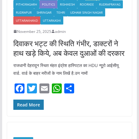
PITHORAGARH
POLITICS
RISHIKESH
ROORKEE
RUDRAPRAYAG
RUDRAPUR
SHRINGAR
TEHRI
UDHAM SINGH NAGAR
UTTARAKHAND
UTTARKASHI
November 25, 2025
admin
दिवाकर भट्ट की स्थिति गंभीर, डाक्टरों ने
हाथ खड़े किये, अब केवल दुआओं की दरकार
राजधानी देहरादून स्थित मंहत इंद्रेश हास्पिटल का HDU न्यूूरो आईसीयू
वार्ड. वार्ड के बाहर मरीजों के नाम लिखें है.उन नामों
F
T
E
W
S
a
w
m
h
h
c
itt
ai
at
ar
Read More
e
er
l
s
e
b
A
o
p