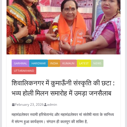
o
p
k
GARHWAL
HARIDWAR
INDIA
KUMAUN
LATEST
NEWS
UTTARAKHAND
शिवालिकनगर में कुमाऊँनी संस्कृति की छटा :
भव्य होली मिलन समारोह में उमड़ा जनसैलाब
February 23, 2026
admin
महामंडलेश्वर स्वामी हरिचेतानंद और महामंडलेश्वर मां संतोषी माता के सानिध्य
में संपन्न हुआ कार्यक्रम। संगठन ही कलयुग की शक्ति है,