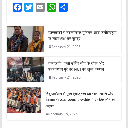
F
T
E
W
S
a
w
m
h
h
c
itt
ai
at
ar
e
er
l
s
e
उत्तरकाशी में नेशनलिस्ट यूनियन ऑफ जर्नलिस्ट्स
के जिलाध्यक्ष बने सुरेंद्र
b
A
February 21, 2026
o
p
o
p
तांबाखानी कूड़ा डंपिंग जोन के संघर्ष और
k
पर्यावरणीय मुद्दे पर NUJ का खुला समर्थन
February 21, 2026
हिंदू सम्मेलन में गूंजा एकजुटता का स्वर; जाति और
भेदभाव से ऊपर उठकर राष्ट्रहित में संगठित होने का
आह्वान
February 15, 2026