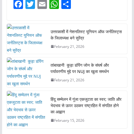
F
T
E
W
S
a
w
m
h
h
c
itt
ai
at
ar
e
er
l
s
e
उत्तरकाशी में नेशनलिस्ट यूनियन ऑफ जर्नलिस्ट्स
के जिलाध्यक्ष बने सुरेंद्र
b
A
February 21, 2026
o
p
o
p
तांबाखानी कूड़ा डंपिंग जोन के संघर्ष और
k
पर्यावरणीय मुद्दे पर NUJ का खुला समर्थन
February 21, 2026
हिंदू सम्मेलन में गूंजा एकजुटता का स्वर; जाति और
भेदभाव से ऊपर उठकर राष्ट्रहित में संगठित होने
का आह्वान
February 15, 2026