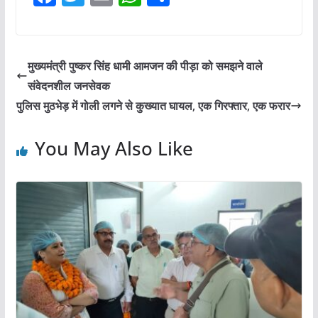
a
w
m
h
h
c
itt
ai
at
ar
e
er
l
s
e
मुख्यमंत्री पुष्कर सिंह धामी आमजन की पीड़ा को समझने वाले
b
A
संवेदनशील जनसेवक
o
p
पुलिस मुठभेड़ में गोली लगने से कुख्यात घायल, एक गिरफ्तार, एक फरार
o
p
You May Also Like
k