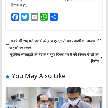
दिक्कत न हो।
F
T
E
W
S
a
w
m
h
h
c
itt
ai
at
ar
e
er
l
s
e
नववर्ष की सर्द भरी रात में डीएम व एसएसपी व्यवस्थाओं का जायजा लेने
b
A
सड़को पर उतारे
o
p
गुडविल सोसाइटी की बैठक में ‘युवा दिवस’ पर 9 को विचार गोष्ठी का
o
p
निर्णय
k
You May Also Like