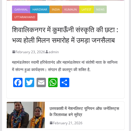
GARHWAL
HARIDWAR
INDIA
KUMAUN
LATEST
NEWS
UTTARAKHAND
शिवालिकनगर में कुमाऊँनी संस्कृति की छटा :
भव्य होली मिलन समारोह में उमड़ा जनसैलाब
February 23, 2026
admin
महामंडलेश्वर स्वामी हरिचेतानंद और महामंडलेश्वर मां संतोषी माता के सानिध्य
में संपन्न हुआ कार्यक्रम। संगठन ही कलयुग की शक्ति है,
F
T
E
W
S
a
w
m
h
h
c
itt
ai
at
ar
e
er
l
s
e
उत्तरकाशी में नेशनलिस्ट यूनियन ऑफ जर्नलिस्ट्स
के जिलाध्यक्ष बने सुरेंद्र
b
A
February 21, 2026
o
p