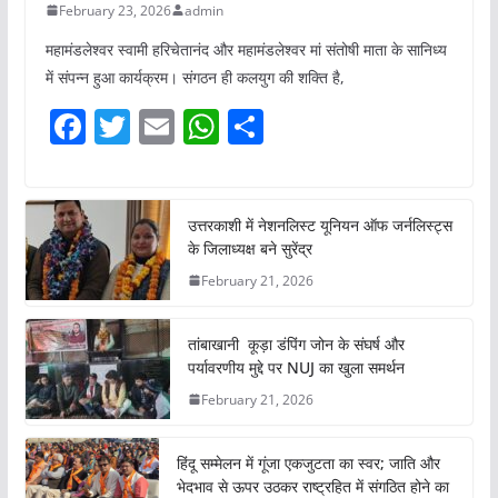
February 23, 2026
admin
महामंडलेश्वर स्वामी हरिचेतानंद और महामंडलेश्वर मां संतोषी माता के सानिध्य
में संपन्न हुआ कार्यक्रम। संगठन ही कलयुग की शक्ति है,
F
T
E
W
S
a
w
m
h
h
c
itt
ai
at
ar
e
er
l
s
e
उत्तरकाशी में नेशनलिस्ट यूनियन ऑफ जर्नलिस्ट्स
के जिलाध्यक्ष बने सुरेंद्र
b
A
February 21, 2026
o
p
o
p
तांबाखानी कूड़ा डंपिंग जोन के संघर्ष और
k
पर्यावरणीय मुद्दे पर NUJ का खुला समर्थन
February 21, 2026
हिंदू सम्मेलन में गूंजा एकजुटता का स्वर; जाति और
भेदभाव से ऊपर उठकर राष्ट्रहित में संगठित होने का