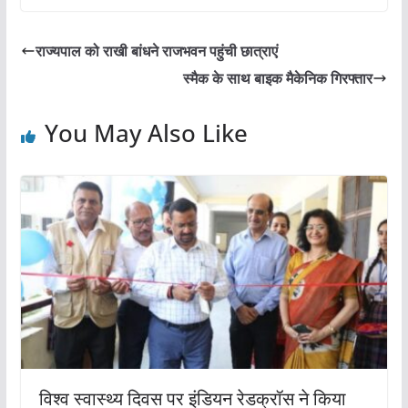
c
itt
ai
at
ar
e
er
l
s
e
राज्यपाल को राखी बांधने राजभवन पहुंची छात्राएं
b
A
स्मैक के साथ बाइक मैकेनिक गिरफ्तार
o
p
o
p
You May Also Like
k
विश्व स्वास्थ्य दिवस पर इंडियन रेडक्रॉस ने किया