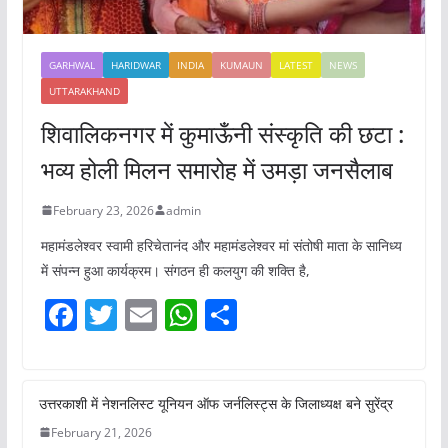
GARHWAL
HARIDWAR
INDIA
KUMAUN
LATEST
NEWS
UTTARAKHAND
शिवालिकनगर में कुमाऊँनी संस्कृति की छटा :
भव्य होली मिलन समारोह में उमड़ा जनसैलाब
February 23, 2026
admin
महामंडलेश्वर स्वामी हरिचेतानंद और महामंडलेश्वर मां संतोषी माता के सानिध्य
में संपन्न हुआ कार्यक्रम। संगठन ही कलयुग की शक्ति है,
F
T
E
W
S
a
w
m
h
h
c
itt
ai
at
ar
e
er
l
s
e
उत्तरकाशी में नेशनलिस्ट यूनियन ऑफ जर्नलिस्ट्स के जिलाध्यक्ष बने सुरेंद्र
b
A
February 21, 2026