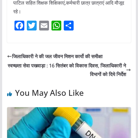
पाटिल सहित शिक्षक शिक्षिकाएं,कर्मचारी छात्र छात्राएं आदि मौजूद
रहे।
F
T
E
W
S
a
w
m
h
h
c
itt
ai
at
ar
e
er
l
s
e
जिलाधिकारी ने की जल जीवन मिशन कार्यो की समीक्षा
b
A
स्वच्छता सेवा पखवाड़ा : 16 सितंबर को विकास दिवस, जिलाधिकारी ने
o
p
विभागों को दिये निर्देश
o
p
You May Also Like
k