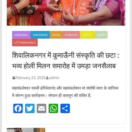
GARHWAL
HARIDWAR
INDIA
KUMAUN
LATEST
NEWS
UTTARAKHAND
शिवालिकनगर में कुमाऊँनी संस्कृति की छटा :
भव्य होली मिलन समारोह में उमड़ा जनसैलाब
February 23, 2026
admin
महामंडलेश्वर स्वामी हरिचेतानंद और महामंडलेश्वर मां संतोषी माता के सानिध्य
में संपन्न हुआ कार्यक्रम। संगठन ही कलयुग की शक्ति है,
F
T
E
W
S
a
w
m
h
h
c
itt
ai
at
ar