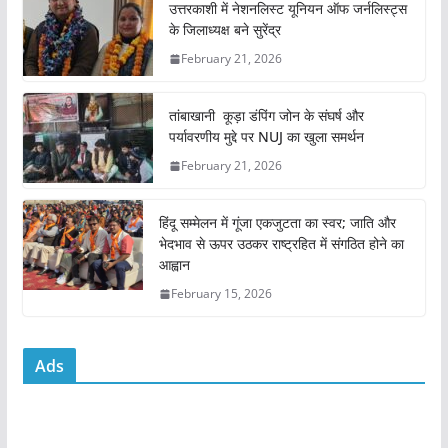
e
er
l
s
e
उत्तरकाशी में नेशनलिस्ट यूनियन ऑफ जर्नलिस्ट्स
के जिलाध्यक्ष बने सुरेंद्र
b
A
February 21, 2026
o
p
o
p
तांबाखानी कूड़ा डंपिंग जोन के संघर्ष और
k
पर्यावरणीय मुद्दे पर NUJ का खुला समर्थन
February 21, 2026
हिंदू सम्मेलन में गूंजा एकजुटता का स्वर; जाति और
भेदभाव से ऊपर उठकर राष्ट्रहित में संगठित होने का
आह्वान
February 15, 2026
Ads