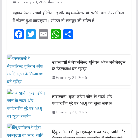
February 23, 2026
admin
महामंडलेश्वर स्वामी हरिचेतानंद और महामंडलेश्वर मां संतोषी माता के सानिध्य
में संपन्न हुआ कार्यक्रम। संगठन ही कलयुग की शक्ति है,
F
T
E
W
S
a
w
m
h
h
c
itt
ai
at
ar
e
er
l
s
e
उत्तरकाशी में नेशनलिस्ट यूनियन ऑफ जर्नलिस्ट्स
के जिलाध्यक्ष बने सुरेंद्र
b
A
February 21, 2026
o
p
o
p
तांबाखानी कूड़ा डंपिंग जोन के संघर्ष और
k
पर्यावरणीय मुद्दे पर NUJ का खुला समर्थन
February 21, 2026
हिंदू सम्मेलन में गूंजा एकजुटता का स्वर; जाति और