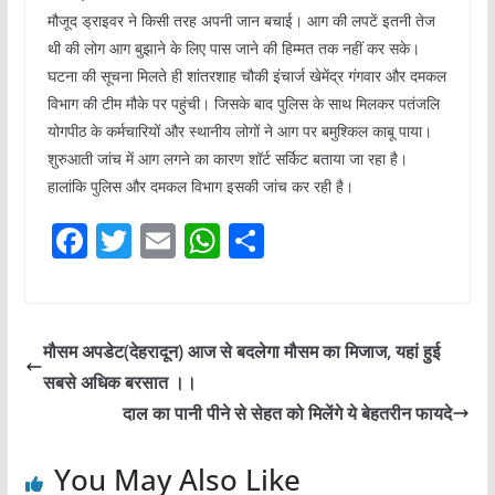
मौजूद ड्राइवर ने किसी तरह अपनी जान बचाई। आग की लपटें इतनी तेज
थी की लोग आग बुझाने के लिए पास जाने की हिम्मत तक नहीं कर सके।
घटना की सूचना मिलते ही शांतरशाह चौकी इंचार्ज खेमेंद्र गंगवार और दमकल
विभाग की टीम मौके पर पहुंची। जिसके बाद पुलिस के साथ मिलकर पतंजलि
योगपीठ के कर्मचारियों और स्थानीय लोगों ने आग पर बमुश्किल काबू पाया।
शुरुआती जांच में आग लगने का कारण शॉर्ट सर्किट बताया जा रहा है।
हालांकि पुलिस और दमकल विभाग इसकी जांच कर रही है।
F
T
E
W
S
a
w
m
h
h
c
itt
ai
at
ar
e
er
l
s
e
मौसम अपडेट(देहरादून) आज से बदलेगा मौसम का मिजाज, यहां हुई
b
A
सबसे अधिक बरसात ।।
o
p
दाल का पानी पीने से सेहत को मिलेंगे ये बेहतरीन फायदे
o
p
You May Also Like
k