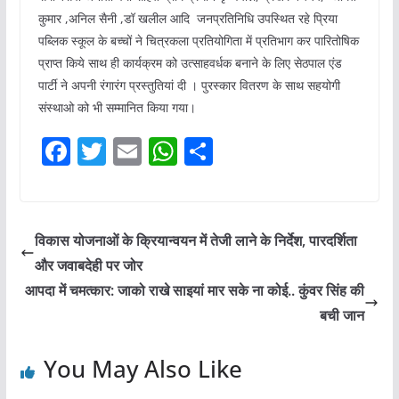
कुमार ,अनिल सैनी ,डॉ खलील आदि जनप्रतिनिधि उपस्थित रहे प्रिया
पब्लिक स्कूल के बच्चों ने चित्रकला प्रतियोगिता में प्रतिभाग कर पारितोषिक
प्राप्त किये साथ ही कार्यक्रम को उत्साहवर्धक बनाने के लिए सेठपाल एंड
पार्टी ने अपनी रंगारंग प्रस्तुतियां दी । पुरस्कार वितरण के साथ सहयोगी
संस्थाओ को भी सम्मानित किया गया।
F
T
E
W
S
a
w
m
h
h
c
itt
ai
at
ar
e
er
l
s
e
विकास योजनाओं के क्रियान्वयन में तेजी लाने के निर्देश, पारदर्शिता
b
A
और जवाबदेही पर जोर
o
p
आपदा में चमत्कार: जाको राखे साइयां मार सके ना कोई.. कुंवर सिंह की
o
p
बची जान
k
You May Also Like