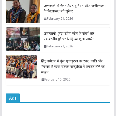
e
er
l
s
e
उत्तरकाशी में नेशनलिस्ट यूनियन ऑफ जर्नलिस्ट्स
के जिलाध्यक्ष बने सुरेंद्र
b
A
February 21, 2026
o
p
o
p
तांबाखानी कूड़ा डंपिंग जोन के संघर्ष और
k
पर्यावरणीय मुद्दे पर NUJ का खुला समर्थन
February 21, 2026
हिंदू सम्मेलन में गूंजा एकजुटता का स्वर; जाति और
भेदभाव से ऊपर उठकर राष्ट्रहित में संगठित होने का
आह्वान
February 15, 2026
Ads