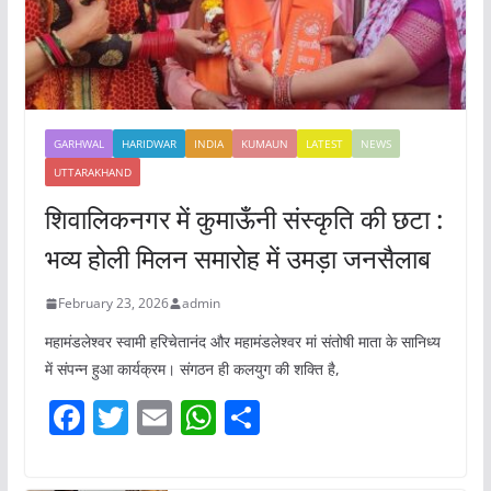
GARHWAL
HARIDWAR
INDIA
KUMAUN
LATEST
NEWS
UTTARAKHAND
शिवालिकनगर में कुमाऊँनी संस्कृति की छटा :
भव्य होली मिलन समारोह में उमड़ा जनसैलाब
February 23, 2026
admin
महामंडलेश्वर स्वामी हरिचेतानंद और महामंडलेश्वर मां संतोषी माता के सानिध्य
में संपन्न हुआ कार्यक्रम। संगठन ही कलयुग की शक्ति है,
F
T
E
W
S
a
w
m
h
h
c
itt
ai
at
ar