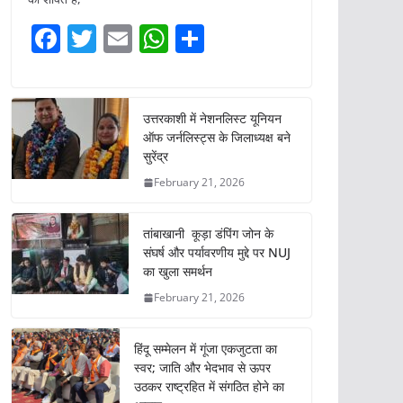
F
T
E
W
S
a
w
m
h
h
c
itt
ai
at
ar
e
er
l
s
e
उत्तरकाशी में नेशनलिस्ट यूनियन
ऑफ जर्नलिस्ट्स के जिलाध्यक्ष बने
b
A
सुरेंद्र
o
p
February 21, 2026
o
p
k
तांबाखानी कूड़ा डंपिंग जोन के
संघर्ष और पर्यावरणीय मुद्दे पर NUJ
का खुला समर्थन
February 21, 2026
हिंदू सम्मेलन में गूंजा एकजुटता का
स्वर; जाति और भेदभाव से ऊपर
उठकर राष्ट्रहित में संगठित होने का