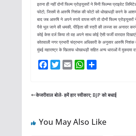
इतना ही नहीं दोनों फिल्म प्रोड्यूसरों ने मिनी फिल्म्स प्राइवेट ल
फोटो, जिसमें से आरुषि निशंक की फोटो को धोखाधड़ी करने के आश
बाद जब आरुषि ने अपने रुपये वापस मांगे तो दोनों फिल्म प्रोड्यूसर
पैसे भूल जाने की धमकी, पीड़िता की स्त्री की लज्जा का अनादर करन
कोई केस दर्ज किया तो वह अपने साथ कोई ऐसी फर्जी वारदात दिखाए
कोतवाली नगर प्रभारी चंद्रभान अधिकारी के अनुसार आरुषि निशंक 
मुंबई महाराष्ट्र के खिलाफ धोखाधड़ी सहित अन्य धाराओं में मुकदमा 
F
T
E
W
S
a
w
m
h
h
c
itt
ai
at
ar
e
er
l
s
e
केजरीवाल बोले- हमें हार स्वीकार; BJP को बधाई
b
A
o
p
You May Also Like
o
p
k