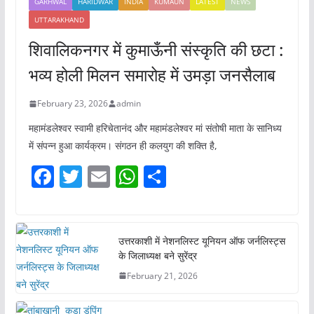
GARHWAL
HARIDWAR
INDIA
KUMAUN
LATEST
NEWS
UTTARAKHAND
शिवालिकनगर में कुमाऊँनी संस्कृति की छटा :
भव्य होली मिलन समारोह में उमड़ा जनसैलाब
February 23, 2026
admin
महामंडलेश्वर स्वामी हरिचेतानंद और महामंडलेश्वर मां संतोषी माता के सानिध्य
में संपन्न हुआ कार्यक्रम। संगठन ही कलयुग की शक्ति है,
F
T
E
W
S
a
w
m
h
h
c
itt
ai
at
ar
e
er
l
s
e
उत्तरकाशी में नेशनलिस्ट यूनियन ऑफ जर्नलिस्ट्स
के जिलाध्यक्ष बने सुरेंद्र
b
A
February 21, 2026
o
p
o
p