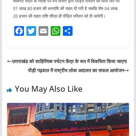
कैबिनेट मंत्री के निर्देश पर वन विभाग द्वारा पीड़ित परिवार को फौरी तौर पर
01 लाख 80 हजार की धनराशि की राहत दी गयी है जबकि शेष 04 लाख
20 हजार की राहत राशि शीघ्र ही पीड़ित परिवार को दी जायेगी।
F
T
E
W
S
a
w
m
h
h
c
itt
ai
at
ar
e
er
l
s
e
उत्तराखंड को साहित्यिक पर्यटन केंद्र के रूप में विकसित किया जाएगा
b
A
पौड़ी गढ़वाल में राष्ट्रीय लोक अदालत का सफल आयोजन
o
p
o
p
You May Also Like
k