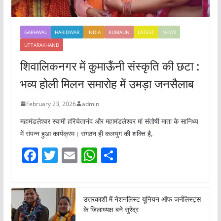
GARHWAL
HARIDWAR
INDIA
KUMAUN
LATEST
NEWS
UTTARAKHAND
शिवालिकनगर में कुमाऊँनी संस्कृति की छटा :
भव्य होली मिलन समारोह में उमड़ा जनसैलाब
February 23, 2026
admin
महामंडलेश्वर स्वामी हरिचेतानंद और महामंडलेश्वर मां संतोषी माता के सानिध्य
में संपन्न हुआ कार्यक्रम। संगठन ही कलयुग की शक्ति है,
F
T
E
W
S
a
w
m
h
h
c
itt
ai
at
ar
e
er
l
s
e
उत्तरकाशी में नेशनलिस्ट यूनियन ऑफ जर्नलिस्ट्स
के जिलाध्यक्ष बने सुरेंद्र
b
A