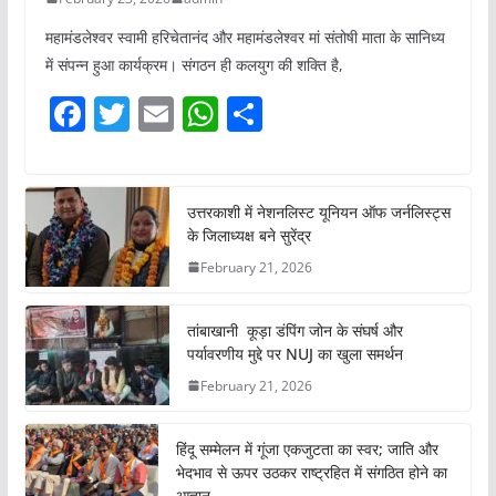
महामंडलेश्वर स्वामी हरिचेतानंद और महामंडलेश्वर मां संतोषी माता के सानिध्य
में संपन्न हुआ कार्यक्रम। संगठन ही कलयुग की शक्ति है,
F
T
E
W
S
a
w
m
h
h
c
itt
ai
at
ar
e
er
l
s
e
उत्तरकाशी में नेशनलिस्ट यूनियन ऑफ जर्नलिस्ट्स
के जिलाध्यक्ष बने सुरेंद्र
b
A
February 21, 2026
o
p
o
p
तांबाखानी कूड़ा डंपिंग जोन के संघर्ष और
k
पर्यावरणीय मुद्दे पर NUJ का खुला समर्थन
February 21, 2026
हिंदू सम्मेलन में गूंजा एकजुटता का स्वर; जाति और
भेदभाव से ऊपर उठकर राष्ट्रहित में संगठित होने का
आह्वान