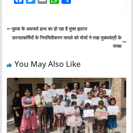
a
w
m
h
h
c
itt
ai
at
ar
e
er
l
s
e
युवक के अधजले हाथ का हो रहा है मुफ्त इलाज
b
A
उपनलकर्मियों के नियमितीकरण मामले को मोर्चा ने रखा मुख्यमंत्री के
o
p
समक्ष
o
p
You May Also Like
k