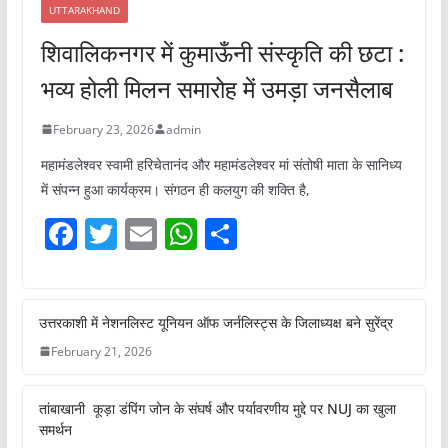
UTTARAKHAND
शिवालिकनगर में कुमाऊँनी संस्कृति की छटा :
भव्य होली मिलन समारोह में उमड़ा जनसैलाब
February 23, 2026
admin
महामंडलेश्वर स्वामी हरिचेतानंद और महामंडलेश्वर मां संतोषी माता के सानिध्य
में संपन्न हुआ कार्यक्रम। संगठन ही कलयुग की शक्ति है,
F
T
E
W
S
a
w
m
h
h
c
itt
ai
at
ar
e
er
l
s
e
उत्तरकाशी में नेशनलिस्ट यूनियन ऑफ जर्नलिस्ट्स के जिलाध्यक्ष बने सुरेंद्र
b
A
February 21, 2026
o
p
तांबाखानी कूड़ा डंपिंग जोन के संघर्ष और पर्यावरणीय मुद्दे पर NUJ का खुला
o
p
समर्थन