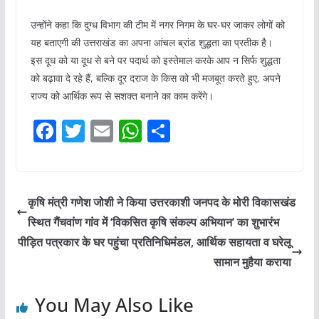
उन्होंने कहा कि दुग्ध विभाग की टीम में नगर निगम के घर-घर जाकर लोगों को
यह बताएगी की उत्तराखंड का अपना आंचल ब्रांड शुद्धता का प्रतीक है।
इस दूध को या दूध से बने पर पदार्थ को इस्तेमाल करके आप न सिर्फ शुद्धता
को बढ़ावा दे रहे हैं, बल्कि दूर दराज के किस को भी मजबूत करते हुए, अपने
राज्य को आर्थिक रूप से सशक्त बनाने का काम करेंगे।
F
T
E
W
S
a
w
m
h
h
c
itt
ai
at
ar
e
er
l
s
e
कृषि मंत्री गणेश जोशी ने किया उत्तरकाशी जनपद के मोरी विकासखंड
b
A
स्थित गैंचवांण गांव में ‘विकसित कृषि संकल्प अभियान’ का शुभारंभ
o
p
पीड़ित पत्रकार के घर पहुंचा प्रतिनिधिमंडल, आर्थिक सहायता व घरेलू
o
p
सामान मुहैया कराया
k
You May Also Like