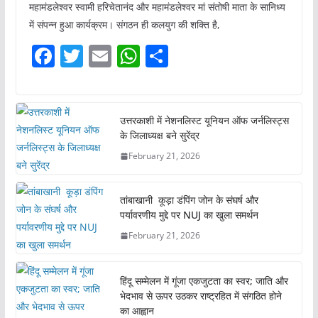
महामंडलेश्वर स्वामी हरिचेतानंद और महामंडलेश्वर मां संतोषी माता के सानिध्य
में संपन्न हुआ कार्यक्रम। संगठन ही कलयुग की शक्ति है,
F
T
E
W
S
a
w
m
h
h
c
itt
ai
at
ar
e
er
l
s
e
उत्तरकाशी में नेशनलिस्ट यूनियन ऑफ जर्नलिस्ट्स
के जिलाध्यक्ष बने सुरेंद्र
b
A
February 21, 2026
o
p
o
p
तांबाखानी कूड़ा डंपिंग जोन के संघर्ष और
k
पर्यावरणीय मुद्दे पर NUJ का खुला समर्थन
February 21, 2026
हिंदू सम्मेलन में गूंजा एकजुटता का स्वर; जाति और
भेदभाव से ऊपर उठकर राष्ट्रहित में संगठित होने
का आह्वान