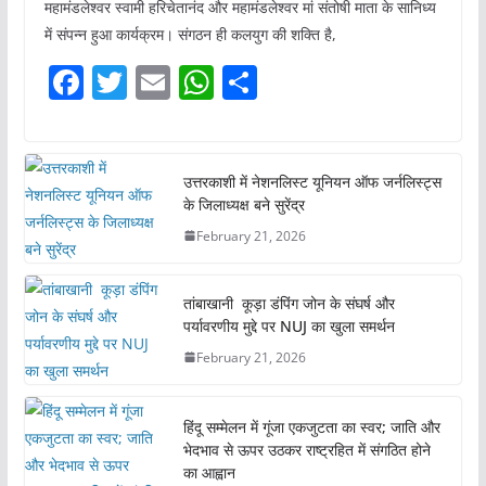
महामंडलेश्वर स्वामी हरिचेतानंद और महामंडलेश्वर मां संतोषी माता के सानिध्य
में संपन्न हुआ कार्यक्रम। संगठन ही कलयुग की शक्ति है,
F
T
E
W
S
a
w
m
h
h
c
itt
ai
at
ar
e
er
l
s
e
उत्तरकाशी में नेशनलिस्ट यूनियन ऑफ जर्नलिस्ट्स
के जिलाध्यक्ष बने सुरेंद्र
b
A
February 21, 2026
o
p
o
p
तांबाखानी कूड़ा डंपिंग जोन के संघर्ष और
k
पर्यावरणीय मुद्दे पर NUJ का खुला समर्थन
February 21, 2026
हिंदू सम्मेलन में गूंजा एकजुटता का स्वर; जाति और
भेदभाव से ऊपर उठकर राष्ट्रहित में संगठित होने
का आह्वान