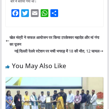
बारे में बताया गया था।
F
T
E
W
S
a
w
m
h
h
c
itt
ai
at
ar
e
er
l
s
e
खेल मंत्री ने सफल आयोजन पर किया टपकेश्वर महादेव और मां गंगा
b
A
का पूजन
o
p
नई दिल्ली रेलवे स्टेशन पर मची भगदड़ में 18 की मौत, 12 घायल
o
p
You May Also Like
k