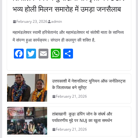
भव्य होली मिलन समारोह में उमड़ा जनसैलाब
February 23, 2026
admin
महामंडलेश्वर स्वामी हरिचेतानंद और महामंडलेश्वर मां संतोषी माता के सानिध्य
में संपन्न हुआ कार्यक्रम। संगठन ही कलयुग की शक्ति है,
F
T
E
W
S
a
w
m
h
h
c
itt
ai
at
ar
e
er
l
s
e
उत्तरकाशी में नेशनलिस्ट यूनियन ऑफ जर्नलिस्ट्स
के जिलाध्यक्ष बने सुरेंद्र
b
A
February 21, 2026
o
p
o
p
तांबाखानी कूड़ा डंपिंग जोन के संघर्ष और
k
पर्यावरणीय मुद्दे पर NUJ का खुला समर्थन
February 21, 2026