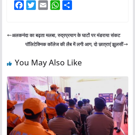
F
T
E
W
S
a
w
m
h
h
c
itt
ai
at
ar
e
er
l
s
e
अलकनंदा का बढ़ता मलबा, रुद्रप्रयाग के घाटों पर मंडराया संकट
b
A
पॉलिटेक्निक कॉलेज की लैब में लगी आग, दो छात्राएं झुलसीं
o
p
o
p
You May Also Like
k