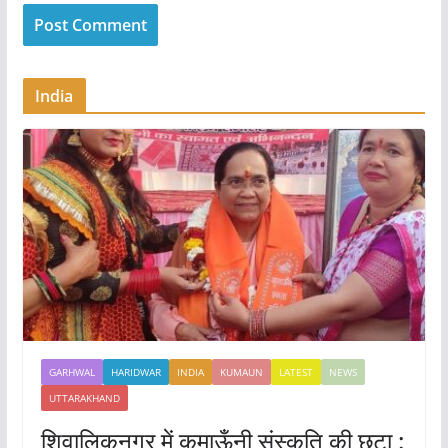
India
GARHWAL
HARIDWAR
INDIA
KUMAUN
LATEST
NEWS
UTTARAKHAND
शिवालिकनगर में कुमाऊँनी संस्कृति की छटा :