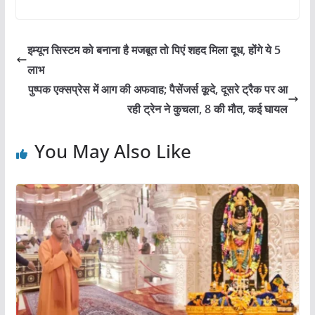
a
w
m
h
h
c
itt
ai
at
ar
e
er
l
s
e
इम्यून सिस्टम को बनाना है मजबूत तो पिएं शहद मिला दूध, होंगे ये 5
b
A
लाभ
o
p
पुष्पक एक्सप्रेस में आग की अफवाह; पैसेंजर्स कूदे, दूसरे ट्रैक पर आ
o
p
रही ट्रेन ने कुचला, 8 की मौत, कई घायल
k
You May Also Like