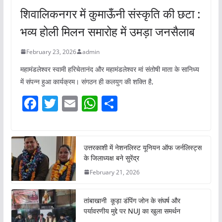
शिवालिकनगर में कुमाऊँनी संस्कृति की छटा :
भव्य होली मिलन समारोह में उमड़ा जनसैलाब
February 23, 2026
admin
महामंडलेश्वर स्वामी हरिचेतानंद और महामंडलेश्वर मां संतोषी माता के सानिध्य
में संपन्न हुआ कार्यक्रम। संगठन ही कलयुग की शक्ति है,
F
T
E
W
S
a
w
m
h
h
c
itt
ai
at
ar
e
er
l
s
e
उत्तरकाशी में नेशनलिस्ट यूनियन ऑफ जर्नलिस्ट्स
के जिलाध्यक्ष बने सुरेंद्र
b
A
February 21, 2026
o
p
o
p
तांबाखानी कूड़ा डंपिंग जोन के संघर्ष और
k
पर्यावरणीय मुद्दे पर NUJ का खुला समर्थन