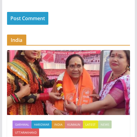
India
GARHWAL
HARIDWAR
INDIA
KUMAUN
LATEST
NEWS
UTTARAKHAND