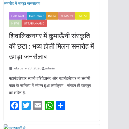
GARHWAL
HARIDWAR
INDIA
KUMAUN
LATEST
NEWS
UTTARAKHAND
शिवालिकनगर में कुमाऊँनी संस्कृति
की छटा : भव्य होली मिलन समारोह में
उमड़ा जनसैलाब
February 23, 2026
admin
महामंडलेश्वर स्वामी हरिचेतानंद और महामंडलेश्वर मां संतोषी
माता के सानिध्य में संपन्न हुआ कार्यक्रम। संगठन ही कलयुग
की शक्ति है,
F
T
E
W
S
a
w
m
h
h
c
itt
ai
at
ar