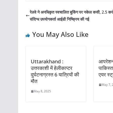
c
itt
ai
at
ar
e
er
l
s
e
रेलवे ने अनधिकृत स्वचालित बुकिंग पर नकेल कसी, 2.5 कर
b
A
संदिग्ध उपयोगकर्ता आईडी निष्क्रिय की गई
o
p
You May Also Like
o
p
k
Uttarakhand :
आपरेशन 
उत्तरकाशी में हेलीकाप्टर
पाकिस्त
दुर्घटनाग्रस्त 6 यात्रियों की
एयर स्ट
मौत
May 7, 
May 8, 2025