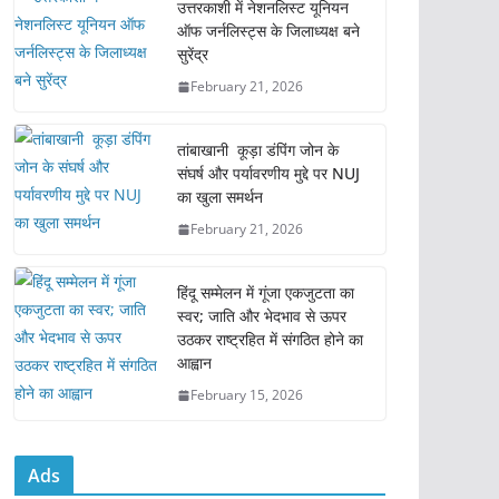
e
er
l
s
e
उत्तरकाशी में नेशनलिस्ट यूनियन
ऑफ जर्नलिस्ट्स के जिलाध्यक्ष बने
b
A
सुरेंद्र
o
p
February 21, 2026
o
p
k
तांबाखानी कूड़ा डंपिंग जोन के
संघर्ष और पर्यावरणीय मुद्दे पर NUJ
का खुला समर्थन
February 21, 2026
हिंदू सम्मेलन में गूंजा एकजुटता का
स्वर; जाति और भेदभाव से ऊपर
उठकर राष्ट्रहित में संगठित होने का
आह्वान
February 15, 2026
Ads