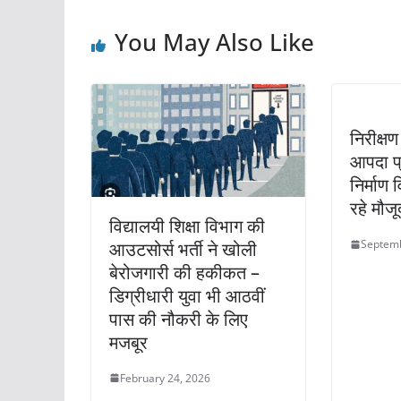
o
p
You May Also Like
o
p
k
निरीक्ष
आपदा प्
निर्माण
रहे मौजू
विद्यालयी शिक्षा विभाग की
Septemb
आउटसोर्स भर्ती ने खोली
बेरोजगारी की हकीकत –
डिग्रीधारी युवा भी आठवीं
पास की नौकरी के लिए
मजबूर
February 24, 2026