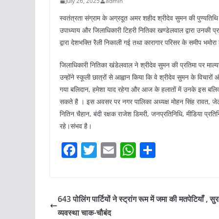
July 26, 2025
admin
स्वतंत्रता संग्राम के अग्रदूत अमर शहीद श्रीदेव सुमन की पुण्य
उपाध्याय और जिलाधिकारी टिहरी नितिका खण्डेलवाल द्वारा उनकी प्रति
द्वारा देशभक्ति रैली निकाली गई तथा कारागार परिसर के समीप भमोरा
जिलाधिकारी नितिका खंडेलवाल ने श्रीदेव सुमन की प्रतिमा पर माल्
उन्होंने स्कूली छात्रों से आह्वान किया कि वे श्रीदेव सुमन के विचार
गया बलिदान, हमेशा याद रहेगा और आज के हलातों में उनके इस बलिद
सकते है । इस अवसर पर नगर पालिका अध्यक्ष मोहन सिंह रावत, जेलर
नितिन चैहान, बंदी रक्षक राजेश डिमरी, जनप्रतिनिधि, मीडिया प्रतिनि
रहे।संभव है।
F
T
E
W
S
a
w
m
h
h
c
itt
ai
at
ar
e
er
l
s
e
643 पोलिंग पार्टियों ने स्ट्रांग रूम में जमा की मतपेटियाँ , सुरक
b
A
व्यवस्था चाक-चौबंद