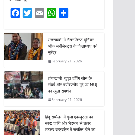
F
T
E
W
S
a
w
m
h
h
c
itt
ai
at
ar
e
er
l
s
e
उत्तरकाशी में नेशनलिस्ट यूनियन
ऑफ जर्नलिस्ट्स के जिलाध्यक्ष बने
b
A
सुरेंद्र
o
p
February 21, 2026
o
p
k
तांबाखानी कूड़ा डंपिंग जोन के
संघर्ष और पर्यावरणीय मुद्दे पर NUJ
का खुला समर्थन
February 21, 2026
हिंदू सम्मेलन में गूंजा एकजुटता का
स्वर; जाति और भेदभाव से ऊपर
उठकर राष्ट्रहित में संगठित होने का