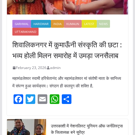
GARHWAL
HARIDWAR
INDIA
KUMAUN
LATEST
NEWS
UTTARAKHAND
शिवालिकनगर में कुमाऊँनी संस्कृति की छटा :
भव्य होली मिलन समारोह में उमड़ा जनसैलाब
February 23, 2026
admin
महामंडलेश्वर स्वामी हरिचेतानंद और महामंडलेश्वर मां संतोषी माता के सानिध्य
में संपन्न हुआ कार्यक्रम। संगठन ही कलयुग की शक्ति है,
F
T
E
W
S
a
w
m
h
h
c
itt
ai
at
ar
e
er
l
s
e
उत्तरकाशी में नेशनलिस्ट यूनियन ऑफ जर्नलिस्ट्स
के जिलाध्यक्ष बने सुरेंद्र