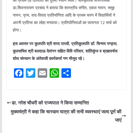
को प्रथम एवं दिव्यांशी को दूसरा स्थान मिला। सांस्कृतिक विभागाध्यक्ष
डा.शिवनारायण प्रसाद ने बताया कि शास्त्रीय संगीत, एकल गायन, समूह
गायन, नृत्य, वाद-विवाद प्रतियोगिता आदि के प्रथम चरण में विद्यार्थियों ने
अपनी प्रतिभा का लोहा मनवाया। प्रतियोगिताओं का फायनल 12 मार्च को
होगा।
इस अवसर पर कुलपति श्री शरद पारधी, प्रतिकुलपति डॉ. चिन्मय पण्ड्या,
कुलसचिव श्री बलदाऊ देवांगन सहित विवि परिवार, शांतिकुंज व ब्रह्मवर्चस
शोध संस्थान के अंतेवासी कार्यकर्त्ता गण मौजूद रहे।
F
T
E
W
S
a
w
m
h
h
c
itt
ai
at
ar
e
er
l
s
e
डा. नरेश चौधरी को राज्यपाल ने किया सम्मानित
b
A
मुख्यमंत्री ने कहा कि चारधाम यात्रा की सभी व्यवस्थाएं जल्द पूर्ण की
o
p
जाएं
o
p