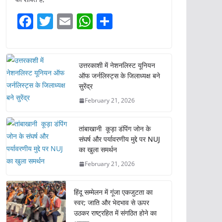
F
T
E
W
S
a
w
m
h
h
c
itt
ai
at
ar
e
er
l
s
e
उत्तरकाशी में नेशनलिस्ट यूनियन
ऑफ जर्नलिस्ट्स के जिलाध्यक्ष बने
b
A
सुरेंद्र
o
p
February 21, 2026
o
p
k
तांबाखानी कूड़ा डंपिंग जोन के
संघर्ष और पर्यावरणीय मुद्दे पर NUJ
का खुला समर्थन
February 21, 2026
हिंदू सम्मेलन में गूंजा एकजुटता का
स्वर; जाति और भेदभाव से ऊपर
उठकर राष्ट्रहित में संगठित होने का