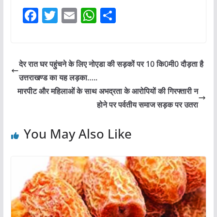
F
T
E
W
S
a
w
m
h
h
c
itt
ai
at
ar
e
er
l
s
e
देर रात घर पहुंचने के लिए नोएडा की सड़कों पर 10 कि0मी0 दौड़ता है
b
A
उत्तराखण्ड का यह लड़का…..
o
p
मारपीट और महिलाओं के साथ अभद्रता के आरोपियों की गिरफ्तारी न
o
p
होने पर पर्वतीय समाज सड़क पर उतरा
k
You May Also Like