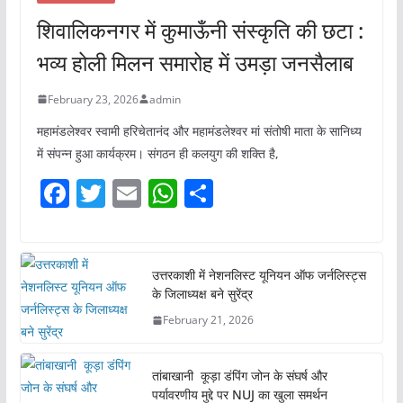
शिवालिकनगर में कुमाऊँनी संस्कृति की छटा :
भव्य होली मिलन समारोह में उमड़ा जनसैलाब
February 23, 2026
admin
महामंडलेश्वर स्वामी हरिचेतानंद और महामंडलेश्वर मां संतोषी माता के सानिध्य
में संपन्न हुआ कार्यक्रम। संगठन ही कलयुग की शक्ति है,
F
T
E
W
S
a
w
m
h
h
c
itt
ai
at
ar
e
er
l
s
e
उत्तरकाशी में नेशनलिस्ट यूनियन ऑफ जर्नलिस्ट्स
के जिलाध्यक्ष बने सुरेंद्र
b
A
February 21, 2026
o
p
o
p
तांबाखानी कूड़ा डंपिंग जोन के संघर्ष और
k
पर्यावरणीय मुद्दे पर NUJ का खुला समर्थन