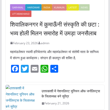
GARHWAL
HARIDWAR
INDIA
KUMAUN
LATEST
NEWS
UTTARAKHAND
शिवालिकनगर में कुमाऊँनी संस्कृति की छटा :
भव्य होली मिलन समारोह में उमड़ा जनसैलाब
February 23, 2026
admin
महामंडलेश्वर स्वामी हरिचेतानंद और महामंडलेश्वर मां संतोषी माता के सानिध्य
में संपन्न हुआ कार्यक्रम। संगठन ही कलयुग की शक्ति है,
F
T
E
W
S
a
w
m
h
h
c
itt
ai
at
ar
e
er
l
s
e
उत्तरकाशी में नेशनलिस्ट यूनियन ऑफ जर्नलिस्ट्स
के जिलाध्यक्ष बने सुरेंद्र
b
A
February 21, 2026
o
p