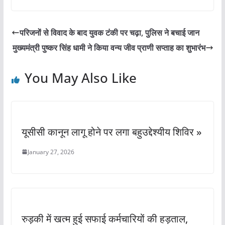
c
itt
ai
at
ar
e
er
l
s
e
परिजनों से विवाद के बाद युवक टंकी पर चढ़ा, पुलिस ने बचाई जान
b
A
मुख्यमंत्री पुष्कर सिंह धामी ने किया वन्य जीव प्राणी सप्ताह का शुभारंभ
o
p
o
p
You May Also Like
k
यूसीसी कानून लागू होने पर लगा बहुउद्देश्यीय शिविर »
January 27, 2026
रुड़की में खत्म हुई सफाई कर्मचारियों की हड़ताल,