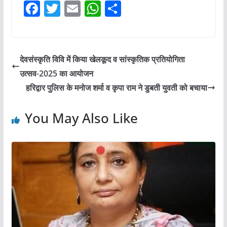
F
T
E
W
S
a
w
m
h
h
c
itt
ai
at
ar
e
er
l
s
e
देवसंस्कृति विवि में किया खेलकूद व सांस्कृतिक प्रतियोगिता
b
A
उत्सव-2025 का आयोजन
o
p
हरिद्वार पुलिस के मनोज शर्मा व कृपा राम ने डुबती युवती को बचाया
o
p
You May Also Like
k