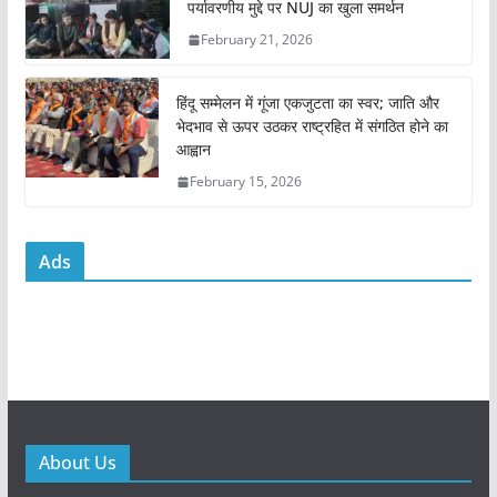
k
पर्यावरणीय मुद्दे पर NUJ का खुला समर्थन
February 21, 2026
हिंदू सम्मेलन में गूंजा एकजुटता का स्वर; जाति और
भेदभाव से ऊपर उठकर राष्ट्रहित में संगठित होने का
आह्वान
February 15, 2026
Ads
About Us