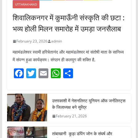
UTTARAKHAND
शिवालिकनगर में कुमाऊँनी संस्कृति की छटा :
भव्य होली मिलन समारोह में उमड़ा जनसैलाब
February 23, 2026
admin
महामंडलेश्वर स्वामी हरिचेतानंद और महामंडलेश्वर मां संतोषी माता के सानिध्य
में संपन्न हुआ कार्यक्रम। संगठन ही कलयुग की शक्ति है,
F
T
E
W
S
a
w
m
h
h
c
itt
ai
at
ar
e
er
l
s
e
उत्तरकाशी में नेशनलिस्ट यूनियन ऑफ जर्नलिस्ट्स
के जिलाध्यक्ष बने सुरेंद्र
b
A
February 21, 2026
o
p
o
p
तांबाखानी कूड़ा डंपिंग जोन के संघर्ष और