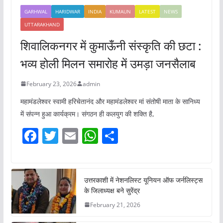
GARHWAL
HARIDWAR
INDIA
KUMAUN
LATEST
NEWS
UTTARAKHAND
शिवालिकनगर में कुमाऊँनी संस्कृति की छटा :
भव्य होली मिलन समारोह में उमड़ा जनसैलाब
February 23, 2026
admin
महामंडलेश्वर स्वामी हरिचेतानंद और महामंडलेश्वर मां संतोषी माता के सानिध्य
में संपन्न हुआ कार्यक्रम। संगठन ही कलयुग की शक्ति है,
F
T
E
W
S
a
w
m
h
h
c
itt
ai
at
ar
e
er
l
s
e
उत्तरकाशी में नेशनलिस्ट यूनियन ऑफ जर्नलिस्ट्स
के जिलाध्यक्ष बने सुरेंद्र
b
A
February 21, 2026
o
p