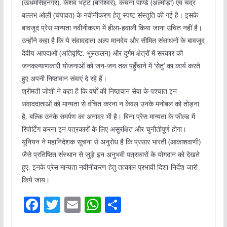
(ऊधमसिंहनगर), केशव भट्ट (बागेश्वर), कंचना पाण्डे (अल्मोड़ा) एवं चंद्र
बल्लभ ओली (चंपावत) के नवीनीकरण हेतु स्पष्ट संस्तुति की गई है। इसके
बावजूद प्रेस मान्यता नवीनीकरण में हीला-हवाली किया जाना उचित नहीं है।
उन्होंने कहा है कि ये संवाददाता अल्प मानदेय और सीमित संसाधनों के बावजूद
दैवीय आपदाओं (अतिवृष्टि, भूस्खलन) और दुर्गम क्षेत्रों में सरकार की
जनकल्याणकारी योजनाओं को जन-जन तक पहुँचाने में ‘सेतु’ का कार्य करते
हुए अपनी निष्ठावान संवाएं दे रहे हैं।
श्रीमती जोशी ने कहा है कि वर्षों की निष्ठावान सेवा के पश्चात इन
संवाददाताओं को मान्यता से वंचित करना न केवल उनके मनोबल को तोड़ना
है, बल्कि उनके समर्पण का अनादर भी है। बिना प्रेस मान्यता के फील्ड में
रिपोर्टिंग करना इन पत्रकारों के लिए असुरक्षित और चुनौतीपूर्ण होगा।
यूनियन ने महानिदेशक सूचना से अनुरोध है कि प्रसार भारती (आकाशवाणी)
जैसे प्रतिष्ठित संस्थान से जुड़े इन अनुभवी पत्रकारों के योगदान को देखते
हुए, इनके प्रेस मान्यता नवीनीकरण हेतु तत्काल प्रभावी दिशा-निर्देश जारी
किये जाय।
F
T
E
W
S
a
w
m
h
h