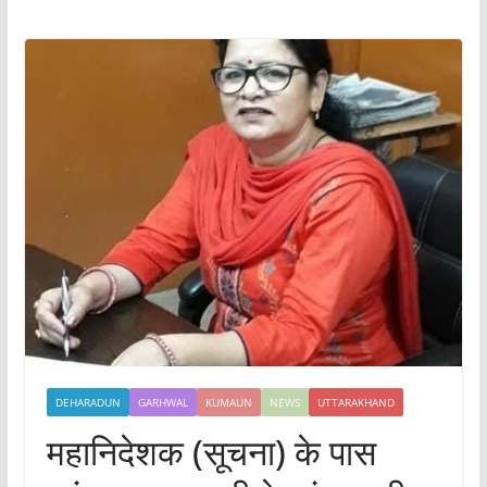
DEHARADUN
GARHWAL
KUMAUN
NEWS
UTTARAKHAND
महानिदेशक (सूचना) के पास