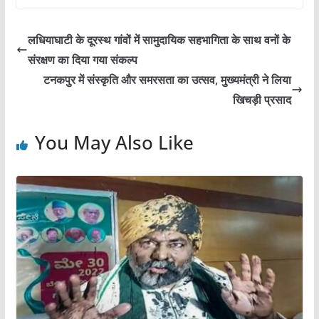
c
itt
ai
at
ar
e
er
l
s
e
लधियाघाटी के दूरस्थ गांवों में सामुदायिक सहभागिता के साथ वनों के
b
A
संरक्षण का दिया गया संकल्प
o
p
टनकपुर में संस्कृति और समरसता का उत्सव, मुख्यमंत्री ने लिया
o
p
खिचड़ी प्रसाद
k
You May Also Like