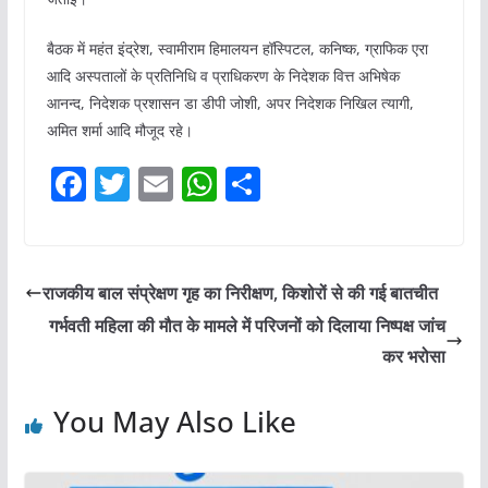
बैठक में महंत इंद्रेश, स्वामीराम हिमालयन हॉस्पिटल, कनिष्क, ग्राफिक एरा
आदि अस्पतालों के प्रतिनिधि व प्राधिकरण के निदेशक वित्त अभिषेक
आनन्द, निदेशक प्रशासन डा डीपी जोशी, अपर निदेशक निखिल त्यागी,
अमित शर्मा आदि मौजूद रहे।
F
T
E
W
S
a
w
m
h
h
c
itt
ai
at
ar
e
er
l
s
e
राजकीय बाल संप्रेक्षण गृह का निरीक्षण, किशोरों से की गई बातचीत
b
A
गर्भवती महिला की मौत के मामले में परिजनों को दिलाया निष्पक्ष जांच
o
p
कर भरोसा
o
p
You May Also Like
k