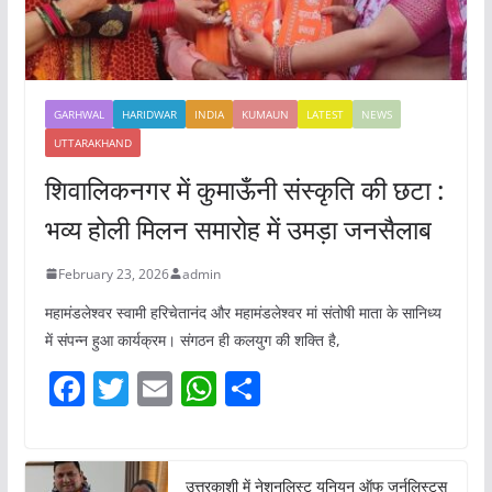
GARHWAL
HARIDWAR
INDIA
KUMAUN
LATEST
NEWS
UTTARAKHAND
शिवालिकनगर में कुमाऊँनी संस्कृति की छटा :
भव्य होली मिलन समारोह में उमड़ा जनसैलाब
February 23, 2026
admin
महामंडलेश्वर स्वामी हरिचेतानंद और महामंडलेश्वर मां संतोषी माता के सानिध्य
में संपन्न हुआ कार्यक्रम। संगठन ही कलयुग की शक्ति है,
F
T
E
W
S
a
w
m
h
h
c
itt
ai
at
ar
उत्तरकाशी में नेशनलिस्ट यूनियन ऑफ जर्नलिस्ट्स