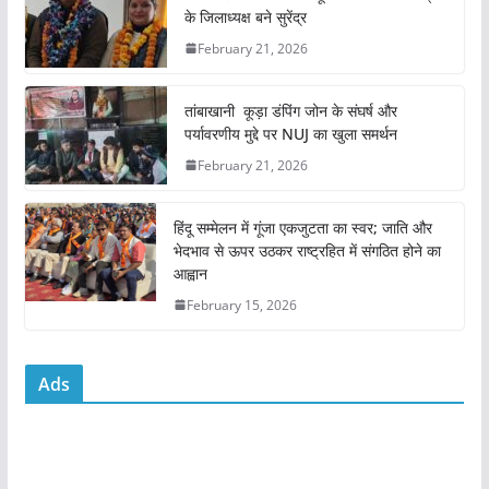
e
er
l
s
e
के जिलाध्यक्ष बने सुरेंद्र
b
A
February 21, 2026
o
p
o
p
तांबाखानी कूड़ा डंपिंग जोन के संघर्ष और
k
पर्यावरणीय मुद्दे पर NUJ का खुला समर्थन
February 21, 2026
हिंदू सम्मेलन में गूंजा एकजुटता का स्वर; जाति और
भेदभाव से ऊपर उठकर राष्ट्रहित में संगठित होने का
आह्वान
February 15, 2026
Ads