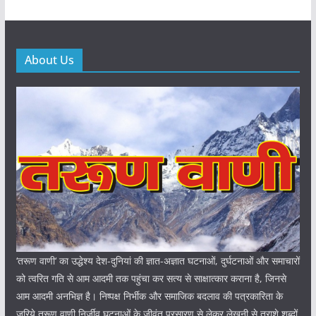
About Us
‘तरूण वाणी‘ का उद्धेश्य देश-दुनियां की ज्ञात-अज्ञात घटनाओं, दुर्घटनाओं और समाचारों
को त्वरित गति से आम आदमी तक पहुंचा कर सत्य से साक्षात्कार कराना है, जिनसे
आम आदमी अनभिज्ञ है। निष्पक्ष निर्भीक और समाजिक बदलाव की पत्रकारिता के
जरिये तरूण वाणी निर्जीव घटनाओं के जीवंत प्रसारण से लेकर लेखनी से तराशे शब्दों