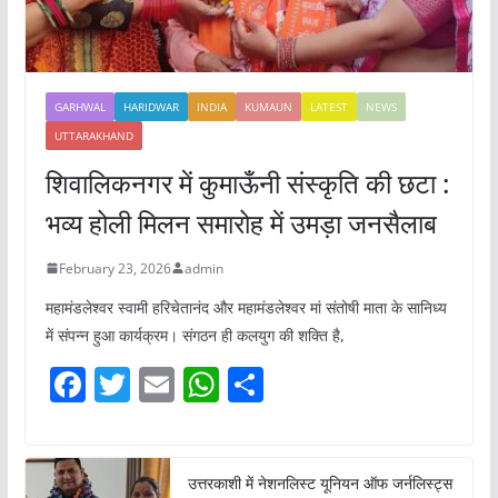
GARHWAL
HARIDWAR
INDIA
KUMAUN
LATEST
NEWS
UTTARAKHAND
शिवालिकनगर में कुमाऊँनी संस्कृति की छटा :
भव्य होली मिलन समारोह में उमड़ा जनसैलाब
February 23, 2026
admin
महामंडलेश्वर स्वामी हरिचेतानंद और महामंडलेश्वर मां संतोषी माता के सानिध्य
में संपन्न हुआ कार्यक्रम। संगठन ही कलयुग की शक्ति है,
F
T
E
W
S
a
w
m
h
h
c
itt
ai
at
ar
e
er
l
s
e
उत्तरकाशी में नेशनलिस्ट यूनियन ऑफ जर्नलिस्ट्स