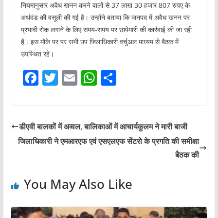
नियमानुसार अवैध खनन करने वालों से 37 लाख 30 हजार 807 रुपए के
अर्थदंड की वसूली की गई है। उन्होंने बताया कि जनपद में अवैध खनन पर
प्रभावी रोक लगाने के लिए समय-समय पर छापेमारी की कार्रवाई की जा रही
है। इस मौके पर पर सभी उप जिलाधिकारी वर्चुअल माध्यम से बैठक में
उपस्थित रहे।
F
T
E
W
S
a
w
m
h
h
c
itt
ai
at
ar
e
er
l
s
e
डीएवी बालकों में अव्वल, बालिकाओं में आचार्यकुलम ने मारी बाजी
b
A
जिलाधिकारी ने एमआरएफ एवं एसएलएफ सेंटरो के प्रगति की समीक्षा
o
p
बैठक की
o
p
You May Also Like
k