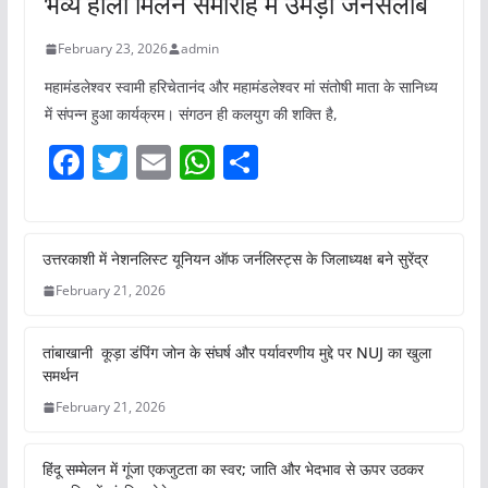
भव्य होली मिलन समारोह में उमड़ा जनसैलाब
February 23, 2026
admin
महामंडलेश्वर स्वामी हरिचेतानंद और महामंडलेश्वर मां संतोषी माता के सानिध्य
में संपन्न हुआ कार्यक्रम। संगठन ही कलयुग की शक्ति है,
F
T
E
W
S
a
w
m
h
h
c
itt
ai
at
ar
e
er
l
s
e
उत्तरकाशी में नेशनलिस्ट यूनियन ऑफ जर्नलिस्ट्स के जिलाध्यक्ष बने सुरेंद्र
b
A
February 21, 2026
o
p
तांबाखानी कूड़ा डंपिंग जोन के संघर्ष और पर्यावरणीय मुद्दे पर NUJ का खुला
o
p
समर्थन
k
February 21, 2026
हिंदू सम्मेलन में गूंजा एकजुटता का स्वर; जाति और भेदभाव से ऊपर उठकर