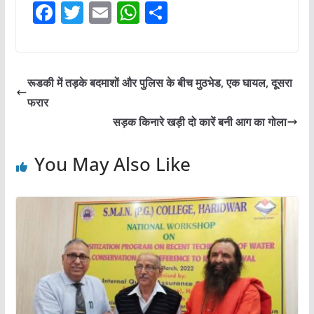
F
T
E
W
S
a
w
m
h
h
c
itt
ai
at
ar
e
er
l
s
e
रूडकी में तड़के बदमाशों और पुलिस के बीच मुठभेड, एक घायल, दूसरा
b
A
फरार
o
p
सड़क किनारे खड़ी दो कारें बनी आग का गोला
o
p
You May Also Like
k