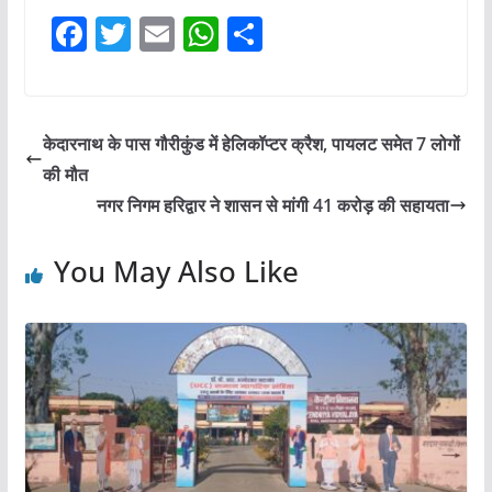
F
T
E
W
S
a
w
m
h
h
c
itt
ai
at
ar
e
er
l
s
e
केदारनाथ के पास गौरीकुंड में हेलिकॉप्टर क्रैश, पायलट समेत 7 लोगों
b
A
की मौत
o
p
नगर निगम हरिद्वार ने शासन से मांगी 41 करोड़ की सहायता
o
p
You May Also Like
k