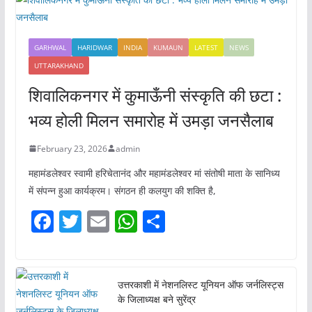
GARHWAL
HARIDWAR
INDIA
KUMAUN
LATEST
NEWS
UTTARAKHAND
शिवालिकनगर में कुमाऊँनी संस्कृति की छटा :
भव्य होली मिलन समारोह में उमड़ा जनसैलाब
February 23, 2026
admin
महामंडलेश्वर स्वामी हरिचेतानंद और महामंडलेश्वर मां संतोषी माता के सानिध्य
में संपन्न हुआ कार्यक्रम। संगठन ही कलयुग की शक्ति है,
F
T
E
W
S
a
w
m
h
h
c
itt
ai
at
ar
e
er
l
s
e
उत्तरकाशी में नेशनलिस्ट यूनियन ऑफ जर्नलिस्ट्स
के जिलाध्यक्ष बने सुरेंद्र
b
A