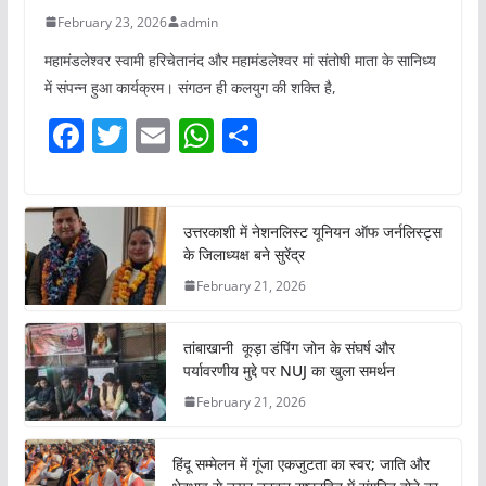
February 23, 2026
admin
महामंडलेश्वर स्वामी हरिचेतानंद और महामंडलेश्वर मां संतोषी माता के सानिध्य
में संपन्न हुआ कार्यक्रम। संगठन ही कलयुग की शक्ति है,
F
T
E
W
S
a
w
m
h
h
c
itt
ai
at
ar
e
er
l
s
e
उत्तरकाशी में नेशनलिस्ट यूनियन ऑफ जर्नलिस्ट्स
के जिलाध्यक्ष बने सुरेंद्र
b
A
February 21, 2026
o
p
o
p
तांबाखानी कूड़ा डंपिंग जोन के संघर्ष और
k
पर्यावरणीय मुद्दे पर NUJ का खुला समर्थन
February 21, 2026
हिंदू सम्मेलन में गूंजा एकजुटता का स्वर; जाति और