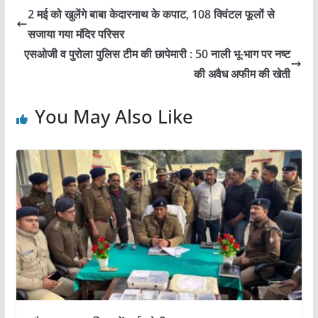
e
er
l
s
e
2 मई को खुलेंगे बाबा केदारनाथ के कपाट, 108 क्विंटल फूलों से
b
A
सजाया गया मंदिर परिसर
o
p
एसओजी व पुरोला पुलिस टीम की छापेमारी : 50 नाली भू-भाग पर नष्ट
o
p
की अवैध अफीम की खेती
k
You May Also Like