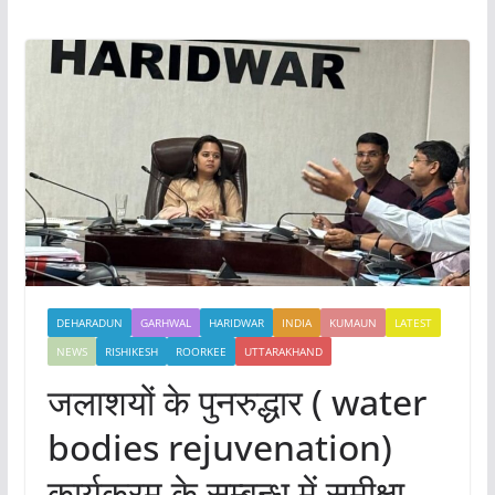
DEHARADUN
GARHWAL
HARIDWAR
INDIA
KUMAUN
LATEST
NEWS
RISHIKESH
ROORKEE
UTTARAKHAND
जलाशयों के पुनरुद्धार ( water
bodies rejuvenation)
कार्यक्रम के सम्बन्ध में समीक्षा