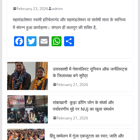
February 23, 2026
admin
महामंडलेश्वर स्वामी हरिचेतानंद और महामंडलेश्वर मां संतोषी माता के सानिध्य
में संपन्न हुआ कार्यक्रम। संगठन ही कलयुग की शक्ति है,
F
T
E
W
S
a
w
m
h
h
c
itt
ai
at
ar
e
er
l
s
e
उत्तरकाशी में नेशनलिस्ट यूनियन ऑफ जर्नलिस्ट्स
के जिलाध्यक्ष बने सुरेंद्र
b
A
February 21, 2026
o
p
o
p
तांबाखानी कूड़ा डंपिंग जोन के संघर्ष और
k
पर्यावरणीय मुद्दे पर NUJ का खुला समर्थन
February 21, 2026
हिंदू सम्मेलन में गूंजा एकजुटता का स्वर; जाति और