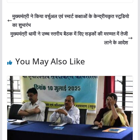
c
itt
ai
at
ar
e
er
l
s
e
मुख्यमंत्री ने किया वर्चुअल एवं स्मार्ट कक्षाओं के केन्द्रीयकृत स्टूडियो
b
A
का शुभारंभ
o
p
मुख्यमंत्री धामी ने उच्च स्तरीय बैठक में दिए सड़कों की मरम्मत में तेजी
o
p
लाने के आदेश
k
You May Also Like