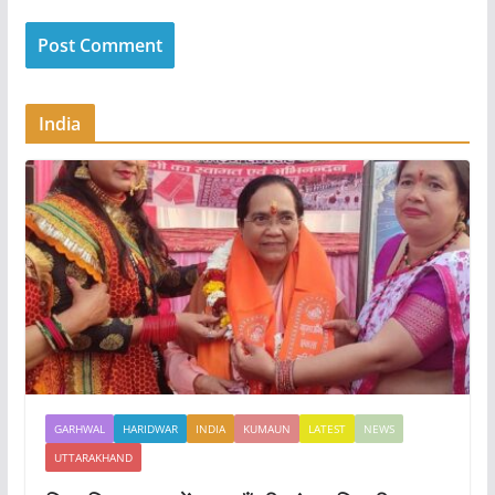
India
GARHWAL
HARIDWAR
INDIA
KUMAUN
LATEST
NEWS
UTTARAKHAND