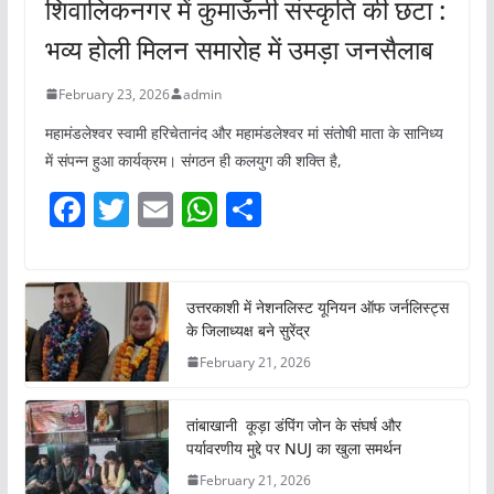
शिवालिकनगर में कुमाऊँनी संस्कृति की छटा :
भव्य होली मिलन समारोह में उमड़ा जनसैलाब
February 23, 2026
admin
महामंडलेश्वर स्वामी हरिचेतानंद और महामंडलेश्वर मां संतोषी माता के सानिध्य
में संपन्न हुआ कार्यक्रम। संगठन ही कलयुग की शक्ति है,
F
T
E
W
S
a
w
m
h
h
c
itt
ai
at
ar
e
er
l
s
e
उत्तरकाशी में नेशनलिस्ट यूनियन ऑफ जर्नलिस्ट्स
के जिलाध्यक्ष बने सुरेंद्र
b
A
February 21, 2026
o
p
o
p
तांबाखानी कूड़ा डंपिंग जोन के संघर्ष और
k
पर्यावरणीय मुद्दे पर NUJ का खुला समर्थन
February 21, 2026