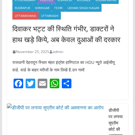
PITHORAGARH
POLITICS
RISHIKESH
ROORKEE
RUDRAPRAYAG
RUDRAPUR
SHRINGAR
TEHRI
UDHAM SINGH NAGAR
UTTARAKHAND
UTTARKASHI
दिवाकर भट्ट की स्थिति गंभीर, डाक्टरों ने
हाथ खड़े किये, अब केवल दुआओं की दरकार
November 25, 2025
admin
राजधानी देहरादून स्थित मंहत इंद्रेश हास्पिटल का HDU न्यूूरो आईसीयू
वार्ड. वार्ड के बाहर मरीजों के नाम लिखें है.उन नामों
F
T
E
W
S
a
w
m
h
h
c
itt
ai
at
ar
e
er
l
s
e
डीजीपी
पर लगाया
b
A
सुप्रीम
o
p
कोर्ट की