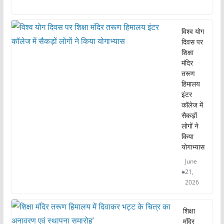
a
w
m
h
h
c
itt
ai
at
ar
e
er
l
s
e
विश्व योग
दिवस पर
b
A
शिक्षा
o
p
मंदिर
तरूण
o
p
हिमालय
k
इंटर
कॉलेज में
सैकड़ों
लोगों ने
किया
योगाभ्यास
June
21,
2026
शिक्षा
मंदिर