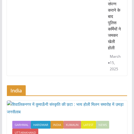
संपन्न
कराने के
बाद
पुलिस
कर्मियों ने
जमकर
खेली
होली
March
15,
2025
India
GARHWAL
HARIDWAR
INDIA
KUMAUN
LATEST
NEWS
UTTARAKHAND