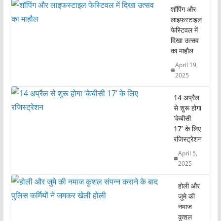
e
er
l
s
e
शॉपिंग और
लाइफस्टाइल
b
A
फेस्टिवल में
o
p
दिखा उत्सव
का माहौल
o
p
April 19,
k
2025
14 अप्रैल
से शुरू होगा
‘केबीसी
17’ के लिए
रजिस्ट्रेशन
April 5,
2025
होली और
जुमे की
नमाज
कुशल