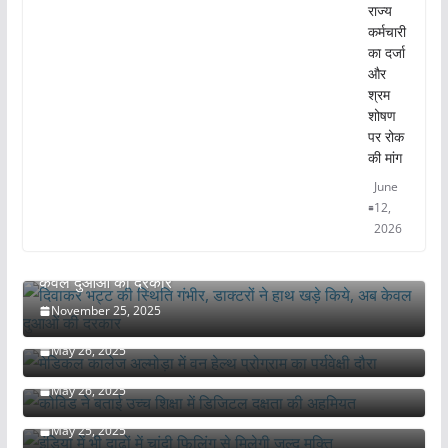
राज्य
कर्मचारी
का दर्जा
और
श्रम
शोषण
पर रोक
की मांग
June
12,
2026
दिवाकर भट्ट की स्थिति गंभीर, डाक्टरों ने हाथ खड़े किये, अब
केवल दुआओं की दरकार
November 25, 2025
मेडिकल कालेज अल्मोड़ा में वन हेल्थ प्रोग्राम का पर्यवेक्षी दौरा
May 26, 2025
कोविड ने बताई उच्च शिक्षा में डिजिटल दक्षता की अहमियत
May 26, 2025
इंडिया में भी दाढ़ों में चांदी फिलिंग से मिलेगी जल्द मुक्ति
May 25, 2025