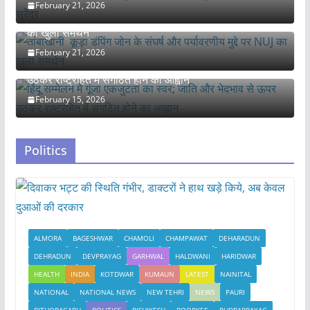
February 21, 2026
तांबाखानी कूड़ा डंपिंग जोन के संघर्ष और पर्यावरणीय मुद्दे पर NUJ
का खुला समर्थन
February 21, 2026
हिंदू सम्मेलन में गूंजा एकजुटता का स्वर; जाति और भेदभाव से ऊपर
उठकर राष्ट्रहित में संगठित होने का आह्वान
February 15, 2026
Politics
ALMORA
BAGESHWAR
CHAMOLI
CHAMPAWAT
DEHARADUN
DEHRADUN
DEVPRAYAG
GARHWAL
HALDWANI
HARIDWAR
HEALTH
INDIA
KOTDWAR
KUMAUN
LATEST
NAINITAL
NATIONAL
NATIONAL NEWS
NEW TEHRI
NEWS
PAURI