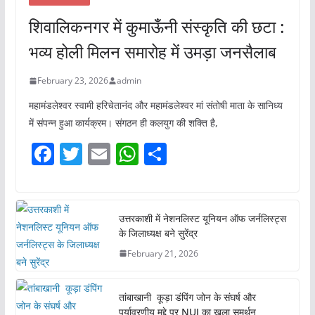
शिवालिकनगर में कुमाऊँनी संस्कृति की छटा :
भव्य होली मिलन समारोह में उमड़ा जनसैलाब
February 23, 2026
admin
महामंडलेश्वर स्वामी हरिचेतानंद और महामंडलेश्वर मां संतोषी माता के सानिध्य
में संपन्न हुआ कार्यक्रम। संगठन ही कलयुग की शक्ति है,
F
T
E
W
S
a
w
m
h
h
c
itt
ai
at
ar
e
er
l
s
e
उत्तरकाशी में नेशनलिस्ट यूनियन ऑफ जर्नलिस्ट्स
के जिलाध्यक्ष बने सुरेंद्र
b
A
February 21, 2026
o
p
o
p
तांबाखानी कूड़ा डंपिंग जोन के संघर्ष और
k
पर्यावरणीय मुद्दे पर NUJ का खुला समर्थन