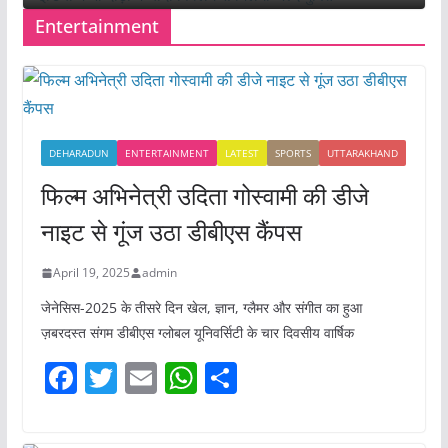
Entertainment
DEHARADUN
ENTERTAINMENT
LATEST
SPORTS
UTTARAKHAND
फिल्म अभिनेत्री उदिता गोस्वामी की डीजे
नाइट से गूंज उठा डीबीएस कैंपस
April 19, 2025
admin
जेनेसिस-2025 के तीसरे दिन खेल, ज्ञान, ग्लैमर और संगीत का हुआ
ज़बरदस्त संगम डीबीएस ग्लोबल यूनिवर्सिटी के चार दिवसीय वार्षिक
F
T
E
W
S
a
w
m
h
h
c
itt
ai
at
ar