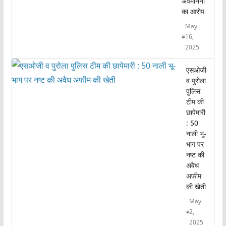
अवमानना
o
p
का आरोप
k
May
16,
2025
एसओजी
व पुरोला
पुलिस
टीम की
छापेमारी
: 50
नाली भू-
भाग पर
नष्ट की
अवैध
अफीम
की खेती
May
2,
2025