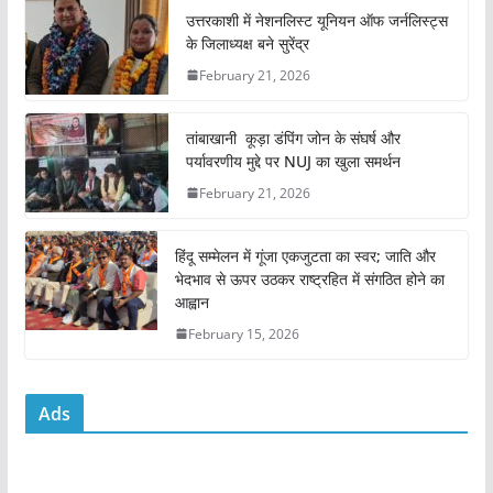
e
er
l
s
e
उत्तरकाशी में नेशनलिस्ट यूनियन ऑफ जर्नलिस्ट्स
के जिलाध्यक्ष बने सुरेंद्र
b
A
February 21, 2026
o
p
o
p
तांबाखानी कूड़ा डंपिंग जोन के संघर्ष और
k
पर्यावरणीय मुद्दे पर NUJ का खुला समर्थन
February 21, 2026
हिंदू सम्मेलन में गूंजा एकजुटता का स्वर; जाति और
भेदभाव से ऊपर उठकर राष्ट्रहित में संगठित होने का
आह्वान
February 15, 2026
Ads