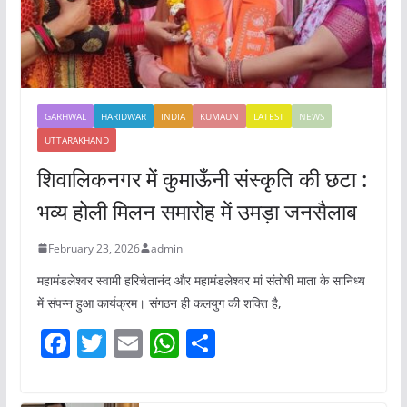
GARHWAL
HARIDWAR
INDIA
KUMAUN
LATEST
NEWS
UTTARAKHAND
शिवालिकनगर में कुमाऊँनी संस्कृति की छटा :
भव्य होली मिलन समारोह में उमड़ा जनसैलाब
February 23, 2026
admin
महामंडलेश्वर स्वामी हरिचेतानंद और महामंडलेश्वर मां संतोषी माता के सानिध्य
में संपन्न हुआ कार्यक्रम। संगठन ही कलयुग की शक्ति है,
F
T
E
W
S
a
w
m
h
h
c
itt
ai
at
ar