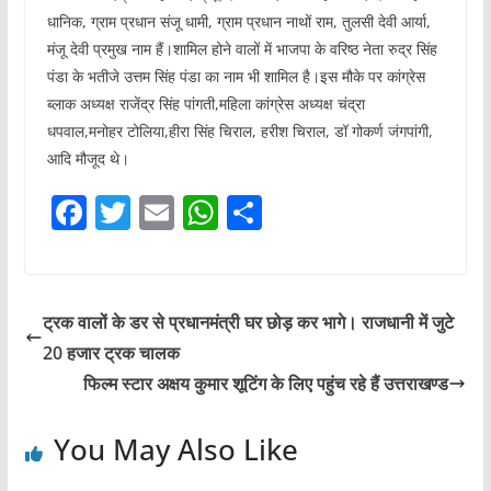
धानिक, ग्राम प्रधान संजू धामी, ग्राम प्रधान नाथों राम, तुलसी देवी आर्या,
मंजू देवी प्रमुख नाम हैं।शामिल होने वालों में भाजपा के वरिष्ठ नेता रुद्र सिंह
पंडा के भतीजे उत्तम सिंह पंडा का नाम भी शामिल है।इस मौके पर कांग्रेस
ब्लाक अध्यक्ष राजेंद्र सिंह पांगती,महिला कांग्रेस अध्यक्ष चंद्रा
धपवाल,मनोहर टोलिया,हीरा सिंह चिराल, हरीश चिराल, डॉ गोकर्ण जंगपांगी,
आदि मौजूद थे।
F
T
E
W
S
a
w
m
h
h
c
itt
ai
at
ar
e
er
l
s
e
ट्रक वालों के डर से प्रधानमंत्री घर छोड़ कर भागे। राजधानी में जुटे
b
A
20 हजार ट्रक चालक
o
p
फिल्म स्टार अक्षय कुमार शूटिंग के लिए पहुंच रहे हैं उत्तराखण्ड
o
p
You May Also Like
k