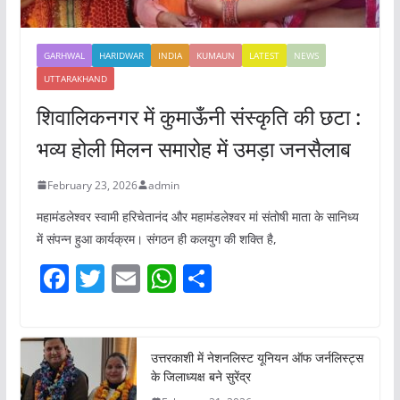
GARHWAL
HARIDWAR
INDIA
KUMAUN
LATEST
NEWS
UTTARAKHAND
शिवालिकनगर में कुमाऊँनी संस्कृति की छटा :
भव्य होली मिलन समारोह में उमड़ा जनसैलाब
February 23, 2026
admin
महामंडलेश्वर स्वामी हरिचेतानंद और महामंडलेश्वर मां संतोषी माता के सानिध्य
में संपन्न हुआ कार्यक्रम। संगठन ही कलयुग की शक्ति है,
F
T
E
W
S
a
w
m
h
h
c
itt
ai
at
ar
e
er
l
s
e
उत्तरकाशी में नेशनलिस्ट यूनियन ऑफ जर्नलिस्ट्स
के जिलाध्यक्ष बने सुरेंद्र
b
A