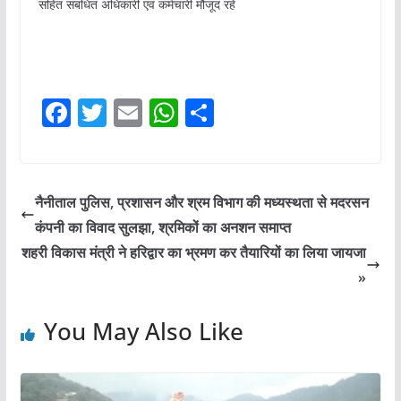
सहित संबंधित अधिकारी एवं कर्मचारी मौजूद रहे
F
T
E
W
S
a
w
m
h
h
c
itt
ai
at
ar
e
er
l
s
e
नैनीताल पुलिस, प्रशासन और श्रम विभाग की मध्यस्थता से मदरसन
b
A
कंपनी का विवाद सुलझा, श्रमिकों का अनशन समाप्त
o
p
शहरी विकास मंत्री ने हरिद्वार का भ्रमण कर तैयारियों का लिया जायजा
o
p
»
k
You May Also Like