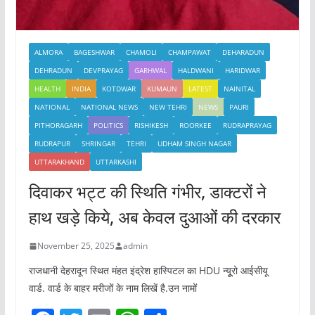
ALMORA
BAGESHWAR
CHAMOLI
CHAMPAWAT
DEHARADUN
DEHRADUN
DEVPRAYAG
GARHWAL
HALDWANI
HARIDWAR
HEALTH
INDIA
KOTDWAR
KUMAUN
LATEST
NAINITAL
NATIONAL
NATIONAL NEWS
NEW TEHRI
NEWS
PAURI
PITHORAGARH
POLITICS
RISHIKESH
ROORKEE
RUDRAPRAYAG
RUDRAPUR
SHRINGAR
TEHRI
UDHAM SINGH NAGAR
UTTARAKHAND
UTTARKASHI
दिवाकर भट्ट की स्थिति गंभीर, डाक्टरों ने
हाथ खड़े किये, अब केवल दुआओं की दरकार
November 25, 2025
admin
राजधानी देहरादून स्थित मंहत इंद्रेश हास्पिटल का HDU न्यूूरो आईसीयू
वार्ड. वार्ड के बाहर मरीजों के नाम लिखें है.उन नामों