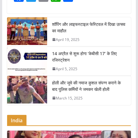
a
w
m
h
h
c
itt
ai
at
ar
e
er
l
s
e
शॉपिंग और लाइफस्टाइल फेस्टिवल में दिखा उत्सव
का माहौल
b
A
April 19, 2025
o
p
o
p
14 अप्रैल से शुरू होगा ‘केबीसी 17’ के लिए
रजिस्ट्रेशन
k
April 5, 2025
होली और जुमे की नमाज कुशल संपन्न कराने के
बाद पुलिस कर्मियों ने जमकर खेली होली
March 15, 2025
India