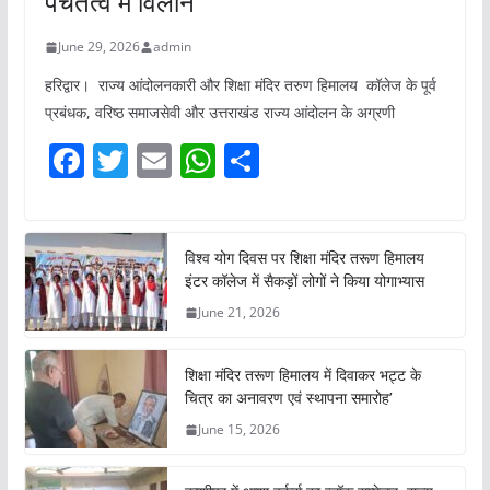
June 29, 2026
admin
हरिद्वार। राज्य आंदोलनकारी और शिक्षा मंदिर तरुण हिमालय कॉलेज के पूर्व
प्रबंधक, वरिष्ठ समाजसेवी और उत्तराखंड राज्य आंदोलन के अग्रणी
F
T
E
W
S
a
w
m
h
h
c
itt
ai
at
ar
e
er
l
s
e
विश्व योग दिवस पर शिक्षा मंदिर तरूण हिमालय
इंटर कॉलेज में सैकड़ों लोगों ने किया योगाभ्यास
b
A
June 21, 2026
o
p
o
p
शिक्षा मंदिर तरूण हिमालय में दिवाकर भट्ट के
k
चित्र का अनावरण एवं स्थापना समारोह’
June 15, 2026
काशीपुर में आशा वर्कर्स का ब्लॉक सम्मेलन, राज्य