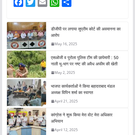
F
T
E
W
S
a
w
m
h
h
c
itt
ai
at
ar
e
er
l
s
e
डीजीपी पर लगाया सुप्रीम कोर्ट की अवमानना का
आरोप
b
A
May 16, 2025
o
p
o
p
एसओजी व पुरोला पुलिस टीम की छापेमारी : 50
नाली भू-भाग पर नष्ट की अवैध अफीम की खेती
k
May 2, 2025
भाजपा कार्यकर्ताओं ने किया बहादराबाद मंडल
अध्यक्ष विपिन शर्मा का स्वागत
April 21, 2025
कांग्रेस ने शुरू किया मेरा वोट मेरा अधिकार
अभियान
April 12, 2025