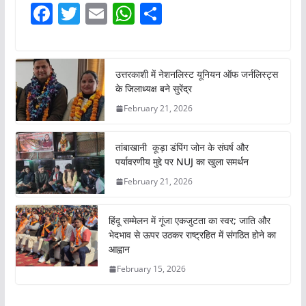
F
T
E
W
S
a
w
m
h
h
c
itt
ai
at
ar
e
er
l
s
e
उत्तरकाशी में नेशनलिस्ट यूनियन ऑफ जर्नलिस्ट्स
के जिलाध्यक्ष बने सुरेंद्र
b
A
February 21, 2026
o
p
o
p
तांबाखानी कूड़ा डंपिंग जोन के संघर्ष और
k
पर्यावरणीय मुद्दे पर NUJ का खुला समर्थन
February 21, 2026
हिंदू सम्मेलन में गूंजा एकजुटता का स्वर; जाति और
भेदभाव से ऊपर उठकर राष्ट्रहित में संगठित होने का
आह्वान
February 15, 2026