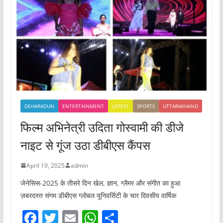
DEHARADUN
ENTERTAINMENT
LATEST
SPORTS
UTTARAKHAND
फिल्म अभिनेत्री उदिता गोस्वामी की डीजे
नाइट से गूंज उठा डीबीएस कैंपस
April 19, 2025
admin
जेनेसिस-2025 के तीसरे दिन खेल, ज्ञान, ग्लैमर और संगीत का हुआ
ज़बरदस्त संगम डीबीएस ग्लोबल यूनिवर्सिटी के चार दिवसीय वार्षिक
F
T
E
W
S