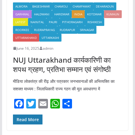
ALMORA
BAGESHWAR
CHAMOLI
CHAMPAWAT
DEHARADUN
GARHWAL
HALDWANI
HARIDWAR
INDIA
KOTDWAR
KUMAUN
LATEST
NAINITAL
PAURI
PITHORAGARH
RISHIKESH
ROORKEE
RUDRAPRAYAG
RUDRAPUR
SRINAGAR
UTTARAKHAND
UTTARKASHI
June 16, 2025
admin
NUJ Uttarakhand कार्यकारिणी का
शपथ ग्रहण, प्रतिभा सम्मान एवं संगोष्ठी
मीडिया लोकतंत्र की रीढ़ और पत्रकार जनभावनाओं की अभिव्यक्ति का
सशक्त माध्यम : जिलाधिकारी राज्य गठन की मूल अवधारणा में
F
T
E
W
S
a
w
m
h
h
c
itt
ai
at
ar
Read More
e
er
l
s
e