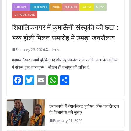
GARHWAL
HARIDWAR
INDIA
KUMAUN
LATEST
NEWS
UTTARAKHAND
शिवालिकनगर में कुमाऊँनी संस्कृति की छटा :
भव्य होली मिलन समारोह में उमड़ा जनसैलाब
February 23, 2026
admin
महामंडलेश्वर स्वामी हरिचेतानंद और महामंडलेश्वर मां संतोषी माता के सानिध्य
में संपन्न हुआ कार्यक्रम। संगठन ही कलयुग की शक्ति है,
F
T
E
W
S
a
w
m
h
h
c
itt
ai
at
ar
e
er
l
s
e
उत्तरकाशी में नेशनलिस्ट यूनियन ऑफ जर्नलिस्ट्स
के जिलाध्यक्ष बने सुरेंद्र
b
A
February 21, 2026
o
p