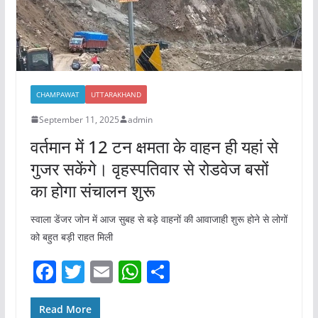
k
CHAMPAWAT
UTTARAKHAND
September 11, 2025
admin
वर्तमान में 12 टन क्षमता के वाहन ही यहां से
गुजर सकेंगे। वृहस्पतिवार से रोडवेज बसों
का होगा संचालन‌ शुरू
स्वाला डेंजर जोन में आज सुबह से बड़े वाहनों की आवाजाही शुरू होने से लोगों
को बहुत बड़ी राहत मिली
F
T
E
W
S
a
w
m
h
h
c
itt
ai
at
ar
Read More