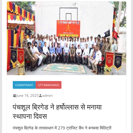
b
A
o
p
o
p
k
CHAMPAWAT
UTTARAKHAND
June 16, 2025
admin
पंचशूल ब्रिगेड ने हर्षोल्लास से मनाया
स्थापना दिवस
पंचशूल ब्रिगेड के तत्वावधान में 279 ट्रांजिट कैंप ने बनबसा मिलिट्री