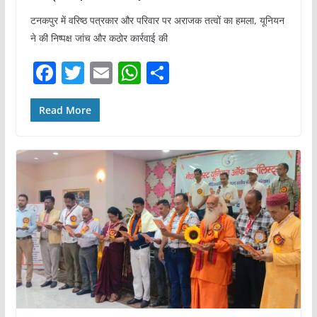
टनकपुर में वरिष्ठ पत्रकार और परिवार पर अराजक तत्वों का हमला, यूनियन
ने की निष्पक्ष जांच और कठोर कार्रवाई की
F
T
E
W
S
a
w
m
h
h
c
itt
ai
at
ar
Read More
e
er
l
s
e
b
A
o
p
o
p
k