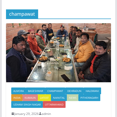
champawat
ALMORA
BAGESHWAR
CHAMPAWAT
DEHRADUN
HALDWANI
INDIA
KUMAUN
LATEST
NAINITAL
NEWS
PITHORAGARH
UDHAM SINGH NAGAR
UTTARAKHAND
January 29, 2026
admin