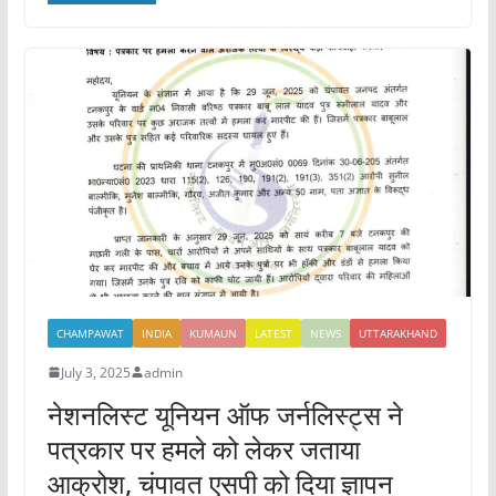
e
er
l
s
e
b
A
o
p
o
p
k
CHAMPAWAT
INDIA
KUMAUN
LATEST
NEWS
UTTARAKHAND
July 3, 2025
admin
नेशनलिस्ट यूनियन ऑफ जर्नलिस्ट्स ने
पत्रकार पर हमले को लेकर जताया
आक्रोश, चंपावत एसपी को दिया ज्ञापन