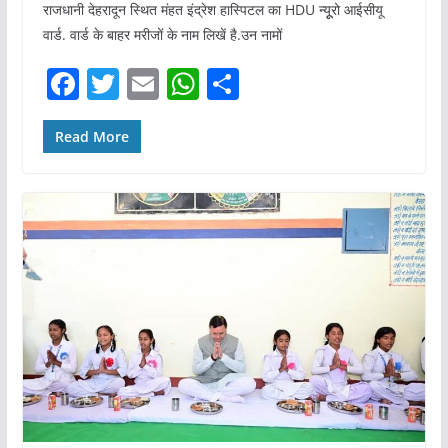
राजधानी देहरादून स्थित मंहत इंद्रेश हास्पिटल का HDU न्यूूरो आईसीयू
वार्ड. वार्ड के बाहर मरीजों के नाम लिखें है.उन नामों
F
T
E
W
S
a
w
m
h
h
c
itt
ai
at
ar
Read More
e
er
l
s
e
b
A
o
p
o
p
k