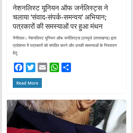
नेशनलिस्ट यूनियन ऑफ जर्नलिस्ट्स ने
चलाया ‘संवाद-संपर्क-समन्वय’ अभियान;
पत्रकारों की समस्याओं पर हुआ मंथन
नैनीताल। नेशनलिस्ट यूनियन ऑफ जर्नलिस्ट्स (एनयूजे उत्तराखण्ड) द्वारा
प्रदेशभर में पत्रकारों को संगठित करने और उनकी समस्याओं के निस्तारण
हेतु
F
T
E
W
S
a
w
m
h
h
c
itt
ai
at
ar
Read More
e
er
l
s
e
b
A
o
p
o
p