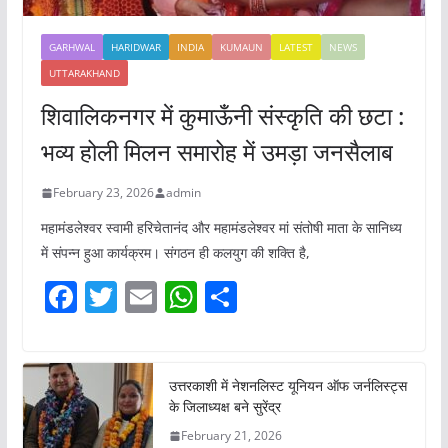
GARHWAL
HARIDWAR
INDIA
KUMAUN
LATEST
NEWS
UTTARAKHAND
शिवालिकनगर में कुमाऊँनी संस्कृति की छटा :
भव्य होली मिलन समारोह में उमड़ा जनसैलाब
February 23, 2026
admin
महामंडलेश्वर स्वामी हरिचेतानंद और महामंडलेश्वर मां संतोषी माता के सानिध्य
में संपन्न हुआ कार्यक्रम। संगठन ही कलयुग की शक्ति है,
F
T
E
W
S
a
w
m
h
h
c
itt
ai
at
ar
e
er
l
s
e
उत्तरकाशी में नेशनलिस्ट यूनियन ऑफ जर्नलिस्ट्स
के जिलाध्यक्ष बने सुरेंद्र
b
A
February 21, 2026