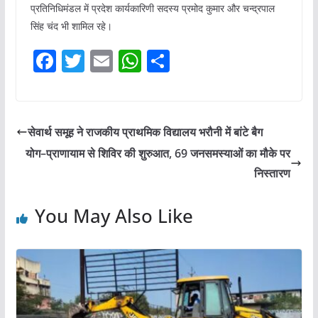
प्रतिनिधिमंडल में प्रदेश कार्यकारिणी सदस्य प्रमोद कुमार और चन्द्रपाल
सिंह चंद भी शामिल रहे।
F
T
E
W
S
a
w
m
h
h
c
itt
ai
at
ar
e
er
l
s
e
सेवार्थ समूह ने राजकीय प्राथमिक विद्यालय भरौनी में बांटे बैग
b
A
योग–प्राणायाम से शिविर की शुरुआत, 69 जनसमस्याओं का मौके पर
o
p
निस्तारण
o
p
You May Also Like
k