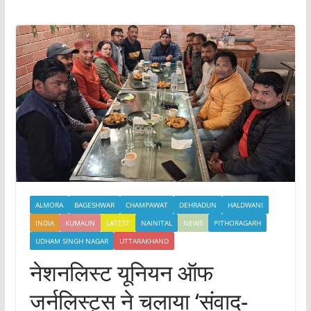
ALMORA
BAGESHWAR
CHAMPAWAT
DEHRADUN
HALDWANI
INDIA
KUMAUN
LATEST
NAINITAL
NEWS
PITHORAGARH
UDHAM SINGH NAGAR
UTTARAKHAND
नेशनलिस्ट यूनियन ऑफ
जर्नलिस्ट्स ने चलाया ‘संवाद-