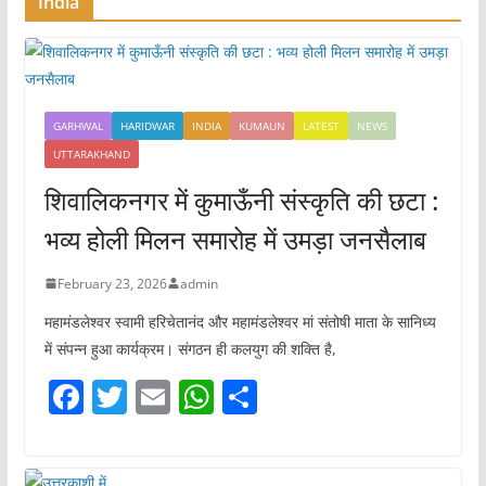
India
k
GARHWAL
HARIDWAR
INDIA
KUMAUN
LATEST
NEWS
UTTARAKHAND
शिवालिकनगर में कुमाऊँनी संस्कृति की छटा :
भव्य होली मिलन समारोह में उमड़ा जनसैलाब
February 23, 2026
admin
महामंडलेश्वर स्वामी हरिचेतानंद और महामंडलेश्वर मां संतोषी माता के सानिध्य
में संपन्न हुआ कार्यक्रम। संगठन ही कलयुग की शक्ति है,
F
T
E
W
S
a
w
m
h
h
c
itt
ai
at
ar