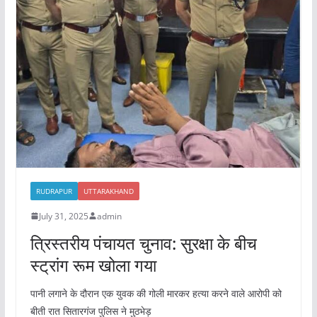
o
p
k
RUDRAPUR
UTTARAKHAND
July 31, 2025
admin
त्रिस्तरीय पंचायत चुनाव: सुरक्षा के बीच
स्ट्रांग रूम खोला गया
पानी लगाने के दौरान एक युवक की गोली मारकर हत्या करने वाले आरोपी को
बीती रात सितारगंज पुलिस ने मुठभेड़