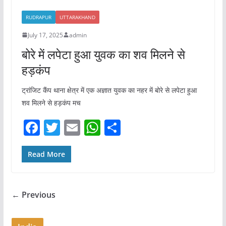
o
p
RUDRAPUR
UTTARAKHAND
o
p
July 17, 2025
admin
k
बोरे में लपेटा हुआ युवक का शव मिलने से
हड़कंप
ट्रांजिट कैंप थाना क्षेत्र में एक अज्ञात युवक का नहर में बोरे से लपेटा हुआ
शव मिलने से हड़कंप मच
F
T
E
W
S
a
w
m
h
h
c
itt
ai
at
ar
Read More
e
er
l
s
e
b
A
← Previous
o
p
o
p