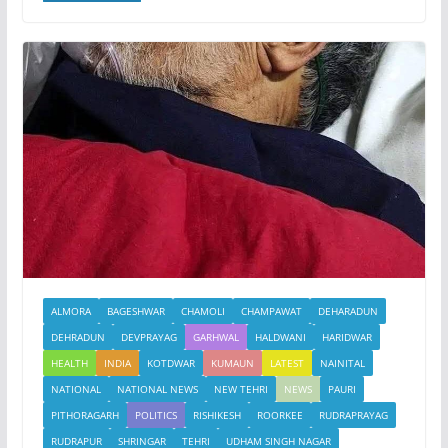
e
er
l
s
e
b
A
o
p
o
p
k
ALMORA
BAGESHWAR
CHAMOLI
CHAMPAWAT
DEHARADUN
DEHRADUN
DEVPRAYAG
GARHWAL
HALDWANI
HARIDWAR
HEALTH
INDIA
KOTDWAR
KUMAUN
LATEST
NAINITAL
NATIONAL
NATIONAL NEWS
NEW TEHRI
NEWS
PAURI
PITHORAGARH
POLITICS
RISHIKESH
ROORKEE
RUDRAPRAYAG
RUDRAPUR
SHRINGAR
TEHRI
UDHAM SINGH NAGAR