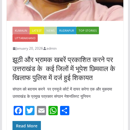
KUMAUN
LATEST
NEWS
RUDRAPUR
TOP STORIES
UTTARAKHAND
January 20, 2026
admin
झूठी और भ्रामक खबरें प्रकाशित करने पर
उत्तराखंड के कई जिलों में भूपेश छिमवाल के
खिलाफ पुलिस में दर्ज हुई शिकायत
संगठन को बदनाम करने पर एनयूजे कोर्ट में दायर करेगा एक और मुकदमा
उत्तराखंड के प्रमुख पत्रकार संगठन नेशनलिस्ट यूनियन
F
T
E
W
S
a
w
m
h
h
c
itt
ai
at
ar
Read More