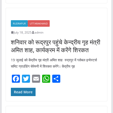
e
er
l
s
e
b
A
o
p
RUDRAPUR
UTTARAKHAND
o
p
July 18, 2025
admin
k
शनिवार को रूद्रपुर पहुंचे केन्द्रीय गृह मंत्री
अमित शाह, कार्यक्रम में करेंगे शिरकत
19 जुलाई को केंद्रीय गृह मंत्री अमित शाह रुद्रपुर में ग्लोबल इन्वेस्टर्स
समिट ग्राउंडिंग सेरेमनी में शिरकत करेंगे। केंद्रीय गृह
F
T
E
W
S
a
w
m
h
h
c
itt
ai
at
ar
Read More
e
er
l
s
e
b
A