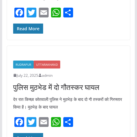
F
T
E
W
S
a
w
m
h
h
c
itt
ai
at
ar
Read More
e
er
l
s
e
b
A
o
p
RUDRAPUR
UTTARAKHAND
o
p
July 22, 2025
admin
k
पुलिस मुठभेड में दो गौतस्कर घायल
देर रात किच्छा कोतवाली पुलिस ने मुठभेड़ के बाद दो गौ तस्करों को गिरफ्तार
किया है। मुठभेड़ के बाद घायल
F
T
E
W
S
a
w
m
h
h