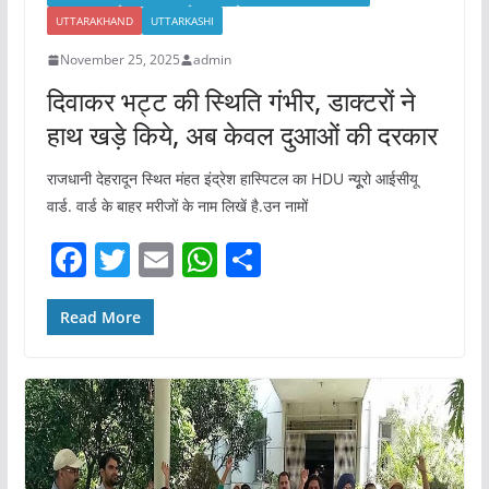
UTTARAKHAND
UTTARKASHI
November 25, 2025
admin
दिवाकर भट्ट की स्थिति गंभीर, डाक्टरों ने
हाथ खड़े किये, अब केवल दुआओं की दरकार
राजधानी देहरादून स्थित मंहत इंद्रेश हास्पिटल का HDU न्यूूरो आईसीयू
वार्ड. वार्ड के बाहर मरीजों के नाम लिखें है.उन नामों
F
T
E
W
S
a
w
m
h
h
c
itt
ai
at
ar
Read More
e
er
l
s
e
b
A
o
p
o
p