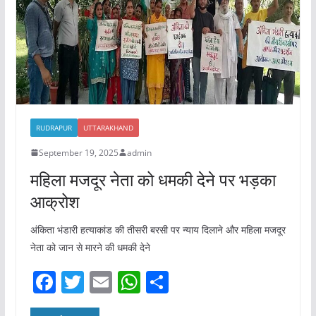
k
RUDRAPUR
UTTARAKHAND
September 19, 2025
admin
महिला मजदूर नेता को धमकी देने पर भड़का
आक्रोश
अंकिता भंडारी हत्याकांड की तीसरी बरसी पर न्याय दिलाने और महिला मजदूर
नेता को जान से मारने की धमकी देने
F
T
E
W
S
a
w
m
h
h