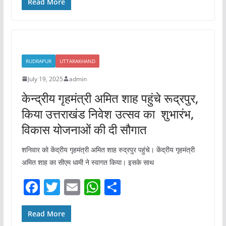
c
itt
ai
at
ar
Read More
e
er
l
s
e
b
A
o
p
RUDRAPUR
UTTARAKHAND
o
p
July 19, 2025
admin
k
केन्द्रीय गृहमंत्री अमित शाह पहुंचे रूद्रपुर,
किया उत्तराखंड निवेश उत्सव का शुभारंभ,
विकास योजनाओं की दी सौगात
शनिवार को केंद्रीय गृहमंत्री अमित शाह रुद्रपुर पहुंचे। केंद्रीय गृहमंत्री
अमित शाह का सीएम धामी ने स्वागत किया। इसके साथ
F
T
E
W
S
a
w
m
h
h
c
itt
ai
at
ar
Read More