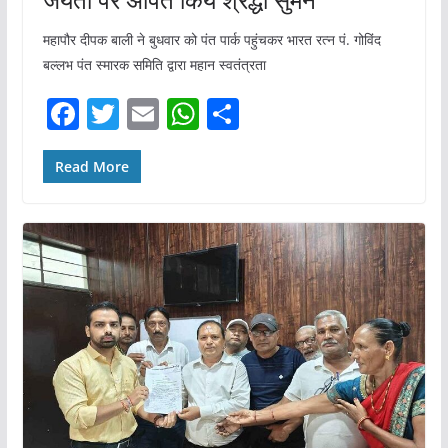
महापौर दीपक बाली ने बुधवार को पंत पार्क पहुंचकर भारत रत्न पं. गोविंद
बल्लभ पंत स्मारक समिति द्वारा महान स्वतंत्रता
F
T
E
W
S
a
w
m
h
h
c
itt
ai
at
ar
Read More
e
er
l
s
e
b
A
o
p
o
p
k