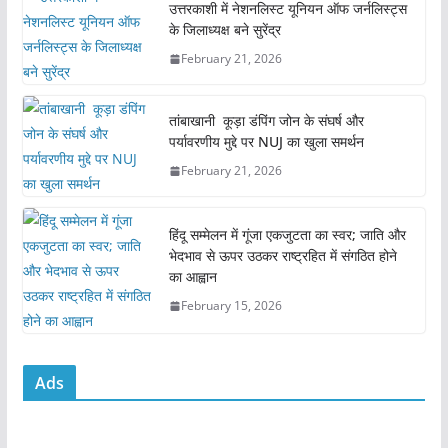
e
er
l
s
e
उत्तरकाशी में नेशनलिस्ट यूनियन ऑफ जर्नलिस्ट्स
के जिलाध्यक्ष बने सुरेंद्र
b
A
February 21, 2026
o
p
o
p
तांबाखानी कूड़ा डंपिंग जोन के संघर्ष और
k
पर्यावरणीय मुद्दे पर NUJ का खुला समर्थन
February 21, 2026
हिंदू सम्मेलन में गूंजा एकजुटता का स्वर; जाति और
भेदभाव से ऊपर उठकर राष्ट्रहित में संगठित होने
का आह्वान
February 15, 2026
Ads