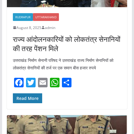
RUDRAPUR
UTTARAKHAND
August 8, 2025
admin
राज्य आंदोलनकारियों को लोकतंत्र सेनानियों
की तरह पेंशन मिले
उत्तराखंड निर्माण सेनानी परिषद ने उत्तराखंड राज्य निर्माण सेनानियों को
लोकतंत्र सेनानियों की तर्ज पर एक समान बीस हजार रुपये
F
T
E
W
S
a
w
m
h
h
c
itt
ai
at
ar
Read More
e
er
l
s
e
b
A
o
p