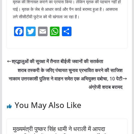
मृतक की शिनाख्त कराने का प्रयास किया। लेकिन मृतक की पहचान नहीं हो
पाई। मृतक के जेब से आधार कार्ड और पैन कार्ड बरामद हुआ है। आसपास
लगे सीसीटीवी फुटेज को भी खंगाला जा रहा है।
F
T
E
W
S
a
w
m
h
h
c
itt
ai
at
ar
e
er
l
s
e
श्रद्धालुओं की सुरक्षा में तैनात बीईजी जवानों की सतर्कता
b
A
शराब तस्करी के जरिए पंचायत चुनाव प्रभावित करने की साजिश
o
p
नाकाम उत्तरकाशी पुलिस ने वाहन समेत एक अभियुक्त दबोचा, 10 पेटी
o
p
अंग्रेजी शराब बरामद
k
You May Also Like
मुख्यमंत्री पुष्कर सिंह धामी ने धराली में आपदा