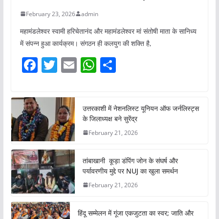
February 23, 2026
admin
महामंडलेश्वर स्वामी हरिचेतानंद और महामंडलेश्वर मां संतोषी माता के सानिध्य
में संपन्न हुआ कार्यक्रम। संगठन ही कलयुग की शक्ति है,
F
T
E
W
S
a
w
m
h
h
c
itt
ai
at
ar
e
er
l
s
e
उत्तरकाशी में नेशनलिस्ट यूनियन ऑफ जर्नलिस्ट्स
के जिलाध्यक्ष बने सुरेंद्र
b
A
February 21, 2026
o
p
o
p
तांबाखानी कूड़ा डंपिंग जोन के संघर्ष और
k
पर्यावरणीय मुद्दे पर NUJ का खुला समर्थन
February 21, 2026
हिंदू सम्मेलन में गूंजा एकजुटता का स्वर; जाति और