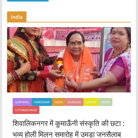
India
GARHWAL
HARIDWAR
INDIA
KUMAUN
LATEST
NEWS
UTTARAKHAND
शिवालिकनगर में कुमाऊँनी संस्कृति की छटा :
भव्य होली मिलन समारोह में उमड़ा जनसैलाब