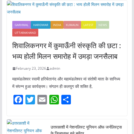
GARHWAL
HARIDWAR
INDIA
KUMAUN
LATEST
NEWS
UTTARAKHAND
शिवालिकनगर में कुमाऊँनी संस्कृति की छटा :
भव्य होली मिलन समारोह में उमड़ा जनसैलाब
February 23, 2026
admin
महामंडलेश्वर स्वामी हरिचेतानंद और महामंडलेश्वर मां संतोषी माता के सानिध्य
में संपन्न हुआ कार्यक्रम। संगठन ही कलयुग की शक्ति है,
F
T
E
W
S
a
w
m
h
h
c
itt
ai
at
ar
e
er
l
s
e
उत्तरकाशी में नेशनलिस्ट यूनियन ऑफ जर्नलिस्ट्स
के जिलाध्यक्ष बने सुरेंद्र