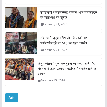
c
itt
ai
at
ar
e
er
l
s
e
उत्तरकाशी में नेशनलिस्ट यूनियन ऑफ जर्नलिस्ट्स
के जिलाध्यक्ष बने सुरेंद्र
b
A
February 21, 2026
o
p
o
p
तांबाखानी कूड़ा डंपिंग जोन के संघर्ष और
k
पर्यावरणीय मुद्दे पर NUJ का खुला समर्थन
February 21, 2026
हिंदू सम्मेलन में गूंजा एकजुटता का स्वर; जाति और
भेदभाव से ऊपर उठकर राष्ट्रहित में संगठित होने का
आह्वान
February 15, 2026
Ads