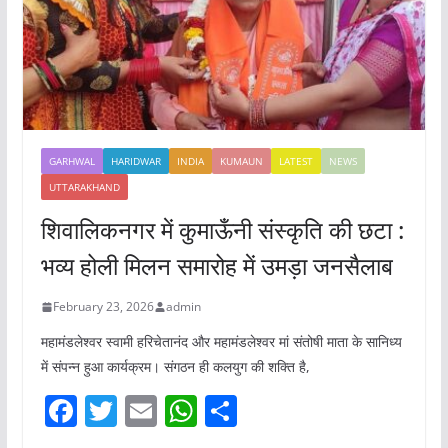
GARHWAL
HARIDWAR
INDIA
KUMAUN
LATEST
NEWS
UTTARAKHAND
शिवालिकनगर में कुमाऊँनी संस्कृति की छटा :
भव्य होली मिलन समारोह में उमड़ा जनसैलाब
February 23, 2026
admin
महामंडलेश्वर स्वामी हरिचेतानंद और महामंडलेश्वर मां संतोषी माता के सानिध्य
में संपन्न हुआ कार्यक्रम। संगठन ही कलयुग की शक्ति है,
F
T
E
W
S
a
w
m
h
h