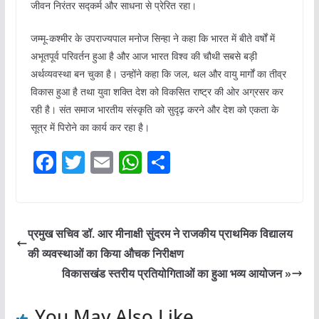
जीवन निरंतर सद्कर्म और साधना से प्रेरित रहा।
जम्मू-कश्मीर के उपराज्यपाल मनोज सिन्हा ने कहा कि भारत में बीते वर्षों में
अभूतपूर्व परिवर्तन हुआ है और आज भारत विश्व की चौथी सबसे बड़ी
अर्थव्यवस्था बन चुका है। उन्होंने कहा कि जल, थल और वायु मार्गों का तीव्र
विकास हुआ है तथा युवा शक्ति देश को विकसित राष्ट्र की ओर अग्रसर कर
रही है। संत समाज भारतीय संस्कृति को सुदृढ़ करने और देश को एकता के
सूत्र में पिरोने का कार्य कर रहा है।
F
T
E
W
S
a
w
m
h
h
c
itt
ai
at
ar
e
er
l
s
e
प्रमुख सचिव डॉ. आर मीनाक्षी सुंदरम ने राजकीय प्राथमिक विद्यालय
b
A
की व्यवस्थाओं का किया औचक निरीक्षण
o
p
विकासखंड स्तरीय प्रतियोगिताओं का हुआ भव्य आयोजन »
o
p
You May Also Like