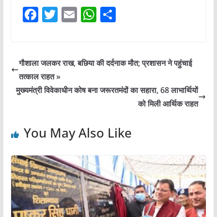
F
T
E
W
S
a
w
m
h
h
c
itt
ai
at
ar
e
er
l
s
e
गौशाला जलकर राख, बछिया की दर्दनाक मौत; प्रशासन ने पहुंचाई
b
A
तत्काल राहत »
o
p
मुख्यमंत्री विवेकाधीन कोष बना जरूरतमंदों का सहारा, 68 लाभार्थियों
o
p
को मिली आर्थिक राहत
k
You May Also Like