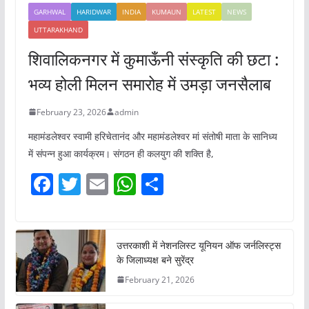
GARHWAL
HARIDWAR
INDIA
KUMAUN
LATEST
NEWS
UTTARAKHAND
शिवालिकनगर में कुमाऊँनी संस्कृति की छटा :
भव्य होली मिलन समारोह में उमड़ा जनसैलाब
February 23, 2026
admin
महामंडलेश्वर स्वामी हरिचेतानंद और महामंडलेश्वर मां संतोषी माता के सानिध्य
में संपन्न हुआ कार्यक्रम। संगठन ही कलयुग की शक्ति है,
F
T
E
W
S
a
w
m
h
h
c
itt
ai
at
ar
e
er
l
s
e
उत्तरकाशी में नेशनलिस्ट यूनियन ऑफ जर्नलिस्ट्स
के जिलाध्यक्ष बने सुरेंद्र
b
A
February 21, 2026
o
p