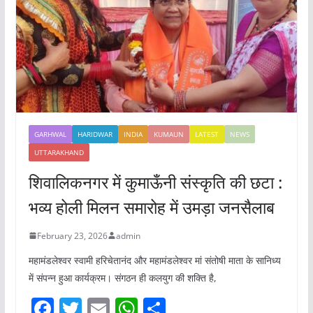
GARHWAL
HARIDWAR
INDIA
KUMAUN
LATEST
NEWS
UTTARAKHAND
शिवालिकनगर में कुमाऊँनी संस्कृति की छटा :
भव्य होली मिलन समारोह में उमड़ा जनसैलाब
February 23, 2026
admin
महामंडलेश्वर स्वामी हरिचेतानंद और महामंडलेश्वर मां संतोषी माता के सानिध्य
में संपन्न हुआ कार्यक्रम। संगठन ही कलयुग की शक्ति है,
F
T
E
W
S