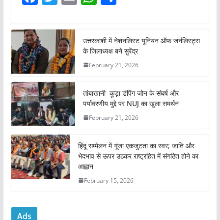
a
w
m
h
h
c
itt
ai
at
ar
e
er
l
s
e
उत्तरकाशी में नेशनलिस्ट यूनियन ऑफ जर्नलिस्ट्स
के जिलाध्यक्ष बने सुरेंद्र
b
A
February 21, 2026
o
p
o
p
तांबाखानी कूड़ा डंपिंग जोन के संघर्ष और
k
पर्यावरणीय मुद्दे पर NUJ का खुला समर्थन
February 21, 2026
हिंदू सम्मेलन में गूंजा एकजुटता का स्वर; जाति और
भेदभाव से ऊपर उठकर राष्ट्रहित में संगठित होने का
आह्वान
February 15, 2026
Ads