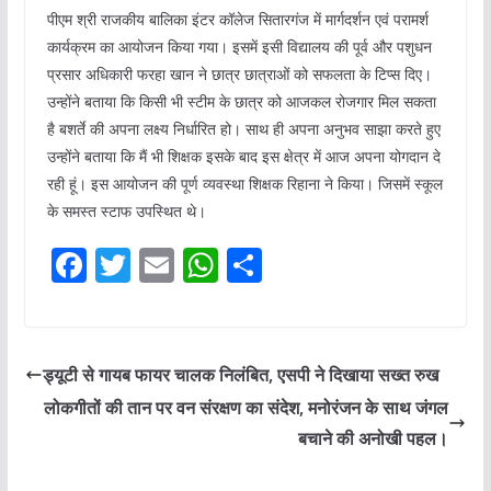
पीएम श्री राजकीय बालिका इंटर कॉलेज सितारगंज में मार्गदर्शन एवं परामर्श
कार्यक्रम का आयोजन किया गया। इसमें इसी विद्यालय की पूर्व और पशुधन
प्रसार अधिकारी फरहा खान ने छात्र छात्राओं को सफलता के टिप्स दिए।
उन्होंने बताया कि किसी भी स्टीम के छात्र को आजकल रोजगार मिल सकता
है बशर्ते की अपना लक्ष्य निर्धारित हो। साथ ही अपना अनुभव साझा करते हुए
उन्होंने बताया कि मैं भी शिक्षक इसके बाद इस क्षेत्र में आज अपना योगदान दे
रही हूं। इस आयोजन की पूर्ण व्यवस्था शिक्षक रिहाना ने किया। जिसमें स्कूल
के समस्त स्टाफ उपस्थित थे।
F
T
E
W
S
a
w
m
h
h
c
itt
ai
at
ar
e
er
l
s
e
ड्यूटी से गायब फायर चालक निलंबित, एसपी ने दिखाया सख्त रुख
b
A
लोकगीतों की तान पर वन संरक्षण का संदेश, मनोरंजन के साथ जंगल
o
p
बचाने की अनोखी पहल।
o
p