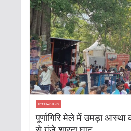
UTTARAKHAND
पूर्णागिरि मेले में उमड़ा आस्थ
से गूंजे शारदा घाट