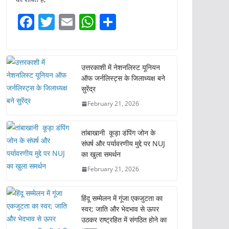
F
T
E
W
S
a
w
m
h
h
c
itt
ai
at
ar
e
er
l
s
e
उत्तरकाशी में नेशनलिस्ट यूनियन
ऑफ जर्नलिस्ट्स के जिलाध्यक्ष बने
b
A
सुरेंद्र
o
p
February 21, 2026
o
p
k
तांबाखानी कूड़ा डंपिंग जोन के
संघर्ष और पर्यावरणीय मुद्दे पर NUJ
का खुला समर्थन
February 21, 2026
हिंदू सम्मेलन में गूंजा एकजुटता का
स्वर; जाति और भेदभाव से ऊपर
उठकर राष्ट्रहित में संगठित होने का